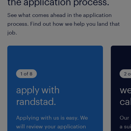
the application process.
シフト制
【シフト制】土日祝含む週4～5日勤務
See what comes ahead in the application
process. Find out how we help you land that
就業時間
job.
9:30-13:30（実働4時間00分・休憩0分）
1 of 8
2 o
apply with
we
randstad.
cal
Applying with us is easy. We
Our 
will review your application
a su