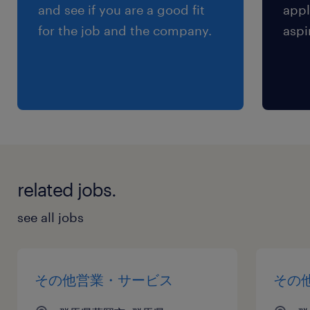
and see if you are a good fit
appl
for the job and the company.
aspi
related jobs.
see all jobs
その他営業・サービス
その