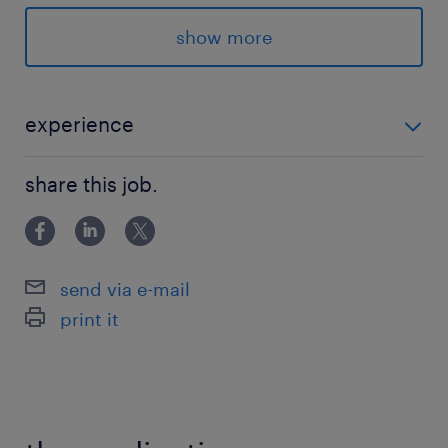
これまでの接客経験をそのまま活かして、
show more
無理なく働ける大満足のタイムスケジュールです
♪
experience
派遣先の特徴
・何らかの接客経験がある方（居酒屋、カフェ、ファ
藤岡市にある、緑豊かで開放的なゴルフ場です。
share this job.
ミリーレストラン、販売などジャンル不問！） ★ゴル
レストラン内は30代〜50代のスタッフが中心と
フの知識や経験は一切不要です！
なって活躍中◎
send via e-mail
最寄駅
print it
高崎線／本庄駅（車30分）
八高線／丹荘駅（車15分）
休日休暇