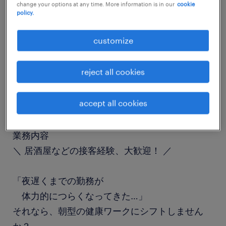
change your options at any time. More information is in our
cookie
job details
policy.
customize
職種
その他営業・サービス
reject all cookies
勤務期間
accept all cookies
長期（3ヶ月以上）
業務内容
＼ 居酒屋などの接客経験、大歓迎！ ／
「夜遅くまでの勤務が
体力的につらくなってきた…」
それなら、朝型の健康ワークにシフトしません