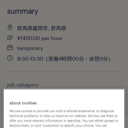
summary
群馬県藤岡市, 群馬県
¥1400.00 per hour
temporary
9:30-13:30（実働4時間00分・休憩0分）
job category
sales
about cookies
We use cookies to provide you with a tailored experience, to diagnose
technical problems, to help us improve our website. We also use them to
offer you more relevant information in searches. You can either accept or
decline them, or click "customize" to specify your choice. You can