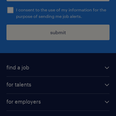
I consent to the use of my information for the
purpose of sending me job alerts.
submit
find a job
all jobs
for talents
career advice
operational career
careers at Randstad
for employers
professional career
staffing solutions
digital career