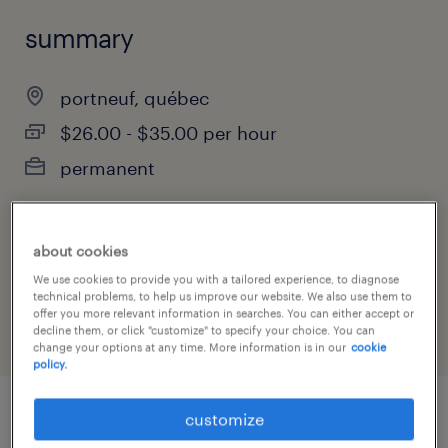
summary
portneuf, québec
$26.00 - $35.00 per hour
permanent
about cookies
job category
We use cookies to provide you with a tailored experience, to diagnose
construction, trades & mining
technical problems, to help us improve our website. We also use them to
offer you more relevant information in searches. You can either accept or
decline them, or click "customize" to specify your choice. You can
change your options at any time. More information is in our
cookie
policy.
customize
job details