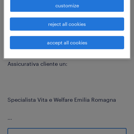
customize
job details
reject all cookies
La divisione Banking & Insurance di Randstad
Leaders Search & Selection, specializzata
accept all cookies
nella ricerca e selezione di profili di middle e
senior management, ricerca per Compagnia
Assicurativa cliente un:
Specialista Vita e Welfare Emilia Romagna
...