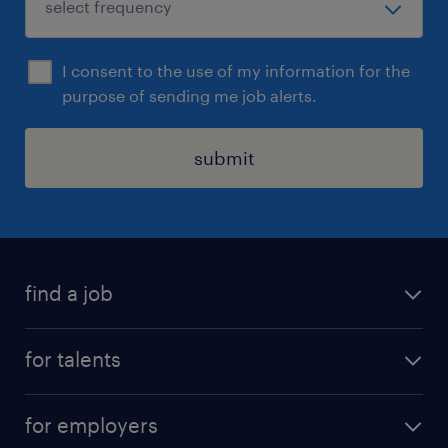
I consent to the use of my information for the
purpose of sending me job alerts.
submit
find a job
all jobs
for talents
career advice
operational career
careers at Randstad
for employers
professional career