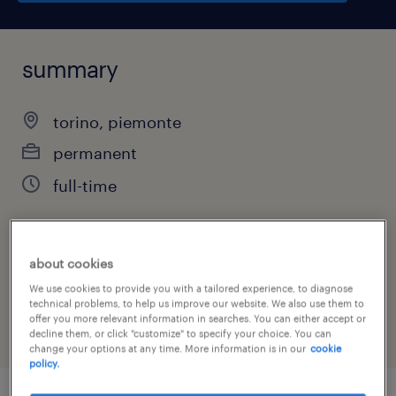
summary
torino, piemonte
permanent
full-time
about cookies
job category
We use cookies to provide you with a tailored experience, to diagnose
finance & economics
technical problems, to help us improve our website. We also use them to
offer you more relevant information in searches. You can either accept or
decline them, or click "customize" to specify your choice. You can
change your options at any time. More information is in our
cookie
policy.