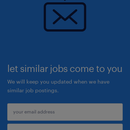
La ricerca è rivolta ai candidati ambosessi
(L.903/77). Ti preghiamo di leggere l'informativa
sulla privacy Randstad
(https://www.randstad.it/privacy/) ai sensi dell'art.
13 del Regolamento (UE) 2016/679 sulla protezione
dei dati (GDPR).
let similar jobs come to you
We will keep you updated when we have
similar job postings.