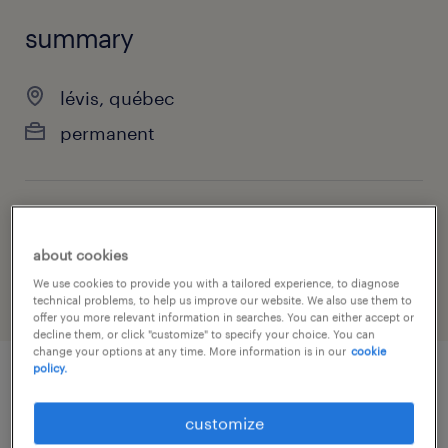
summary
lévis, québec
permanent
job category
administrative & support services
about cookies
We use cookies to provide you with a tailored experience, to diagnose
technical problems, to help us improve our website. We also use them to
offer you more relevant information in searches. You can either accept or
decline them, or click "customize" to specify your choice. You can
change your options at any time. More information is in our
cookie
policy.
job details
customize