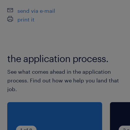
send via e-mail
Salaire: 65000 à 75000$
print it
Ce nouveau plan de vie vous intéresse ,alors
contactez-moi!
the application process.
christine.ferland@randstad.ca
See what comes ahead in the application
Avantages
process. Find out how we help you land that
-Rémunération et avantages sociaux parmi
job.
les plus compétitifs du marché.
-Possibilité d'horaires flexibles.
-3 semaine de vacances
-assurance collective et reer
- horaire de jour
1 of 8
2 o