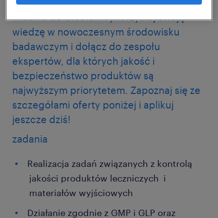
analityczne, ta oferta jest skierowana
właśnie do Ciebie. Wykorzystaj swoją
wiedzę w nowoczesnym środowisku
badawczym i dołącz do zespołu
ekspertów, dla których jakość i
bezpieczeństwo produktów są
najwyższym priorytetem. Zapoznaj się ze
szczegółami oferty poniżej i aplikuj
jeszcze dziś!
zadania
Realizacja zadań związanych z kontrolą
jakości produktów leczniczych i
materiałów wyjściowych
Działanie zgodnie z GMP i GLP oraz