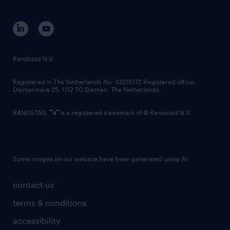
disclaimer
equity, diversity, inclusion and belonging
contact us
corporate governance
randstad innovation fund
country websites
Randstad N.V.
contact us
Registered in The Netherlands No: 33216172 Registered office:
Diemermere 25, 1112 TC Diemen, The Netherlands.
RANDSTAD,
is a registered trademark of © Randstad N.V.
Some images on our website have been generated using AI.
contact us
terms & conditions
accessibility