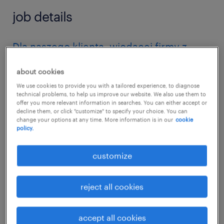
job details
Dla naszego klienta, wiodącej firmy z
sektora farmaceutycznego z okolic
about cookies
Nowego Dworu Mazowieckiego,
We use cookies to provide you with a tailored experience, to diagnose
poszukujemy obecnie zaangażowanych
technical problems, to help us improve our website. We also use them to
offer you more relevant information in searches. You can either accept or
osób na stanowisko Specjalisty/tki
decline them, or click "customize" to specify your choice. You can
Kontroli Jakości. Jeśli posiadasz
change your options at any time. More information is in our
cookie
policy.
doświadczenie zawodowe na podobnym
stanowisku w branży farmaceutycznej,
customize
przy produkcji suplementów diety,
dermokosmetyków, w sektorze
reject all cookies
okołospożywczym lub pracowałeś w
laboratorium świadczącym usługi
accept all cookies