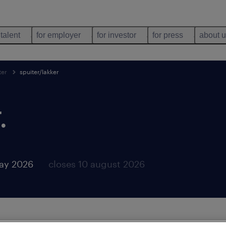
 talent
for employer
for investor
for press
about 
ter
spuiter/lakker
.
ay 2026
closes 10 august 2026