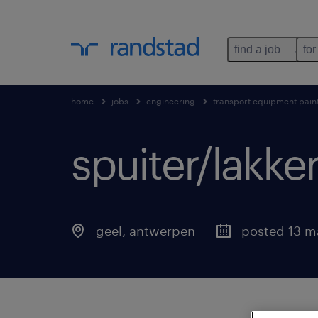
find a job
for
home
jobs
engineering
transport equipment pain
spuiter/lakker
geel
,
antwerpen
posted 13 m