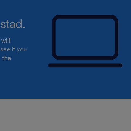
stad.
Wat bieden wij jou?
will
see if you
Boeiende job in een gespecialisee
d the
Een nieuw machinepark met hoo
machines.
Markconcorm loon.
Een fijn team van professionele co
Werkuren van 7u30 - 16u, zo hou jij
balans optimaal.