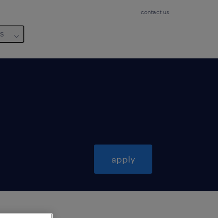
contact us
us
apply