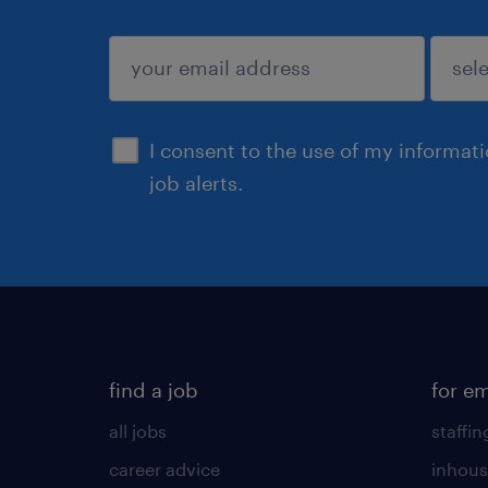
submit
I consent to the use of my informat
job alerts.
find a job
for e
all jobs
staffin
career advice
inhous