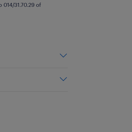
 014/31.70.29 of
 voor:
ernis.
kker
bo.