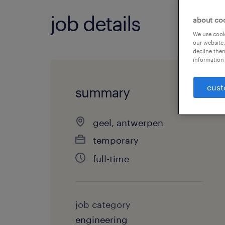
job details
about co
We use cooki
our website.
decline them
information 
cust
summary
geel, antwerpen
temporary
full-time
job category
engineering