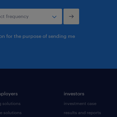
ion for the purpose of sending me
mployers
investors
g solutions
investment case
e solutions
results and reports