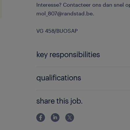
Interesse? Contacteer ons dan snel op
mol_807@randstad.be.
VG 458/BUOSAP
key responsibilities
Je zal samen met een collega instaan
qualifications
Schuren : MDF, fineer,.
Je:
share this job.
Spuiten : grondlaag , lak, beits, v
Bent nauwkeurig
Ontvetten: metaal, aluminium.
Hebt reeds ervaring als spuiter/la
Onderhoud: pistool, pomp, verfla