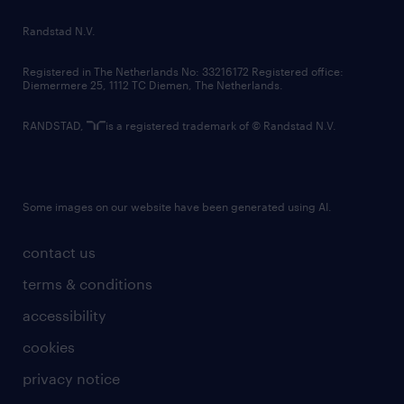
country websites
Randstad N.V.
contact us
Registered in The Netherlands No: 33216172 Registered office:
Diemermere 25, 1112 TC Diemen, The Netherlands.
RANDSTAD,
is a registered trademark of © Randstad N.V.
Some images on our website have been generated using AI.
contact us
terms & conditions
accessibility
cookies
privacy notice