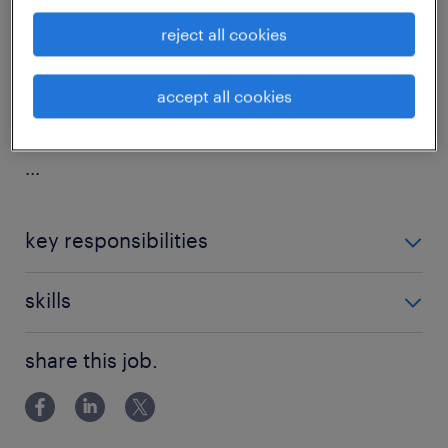
A Randstad Recursos Humanos está a
reject all cookies
recrutar para empresa sua cliente, um
Supervisor Florestal (M/F), para um projeto
accept all cookies
com continuidade
...
key responsibilities
skills
Orientar/supervisionar tecnicamente as
operações de produção de plantas florestais;
share this job.
Habilitações académicas mínimas de 12º ano ou
Identificar e analisar anomalias nos ciclos
equivalente, preferencialmente
produtivos, estabelecendo as intervenções a
bacharelato/licenciatura em Engenharia
executar e reportando-as;
florestal, agronómica, ou similar;