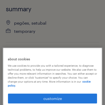
summary
pegões, setubal
temporary
job category
about cookies
agriculture, forestry & fishing
We use cookies to provide you with a tailored experience, to diagnose
technical problems, to help us improve our website. We also use them to
offer you more relevant information in searches. You can either accept or
decline them, or click "customize" to specify your choice. You can
change your options at any time. More information is in our
cookie
policy.
job details
customize