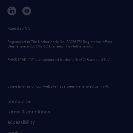
corporate governance
randstad innovation fund
country websites
Randstad N.V.
contact us
Registered in The Netherlands No: 33216172 Registered office:
Diemermere 25, 1112 TC Diemen, The Netherlands.
RANDSTAD,
is a registered trademark of © Randstad N.V.
Some images on our website have been generated using AI.
contact us
terms & conditions
accessibility
cookies