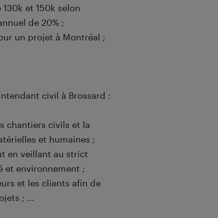
e 130k et 150k selon
annuel de 20% ;
ur un projet à Montréal ;
ntendant civil à Brossard :
 chantiers civils et la
térielles et humaines ;
t en veillant au strict
é et environnement ;
urs et les clients afin de
ojets ;
...
produire les rapports