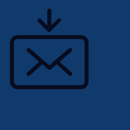
 (visible ou invisible), les
s visibles, les personnes
2+.
à maintenir un milieu de
utes les personnes
 leurs besoins
out au long du cycle de
outes les personnes
 identifier leurs besoins
ant un courriel à
rer de leur capacité à
'entrevue.