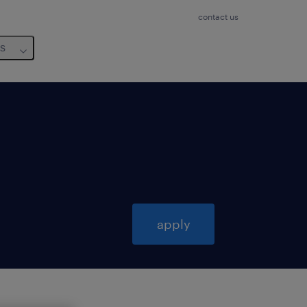
contact us
us
apply