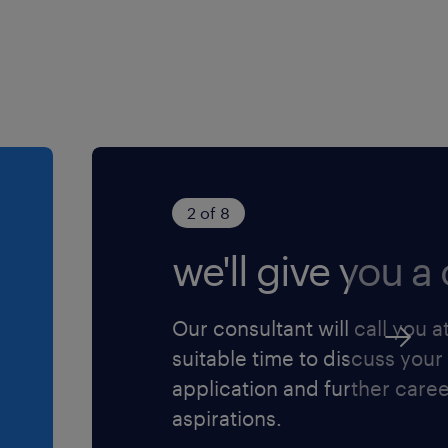
ure dans la région de
 CCQ est considéré
.
civil à Brossard vous
2 of 8
 de postuler sur ce poste :
we'll give you a c
découvrir toutes les offres
ndstad.ca
Our consultant will call you a
suitable time to discuss your
 :
application and further care
aspirations.