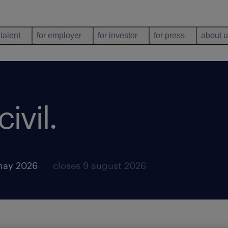
 talent
for employer
for investor
for press
about 
ivil
.
may 2026
closes 9 august 2026