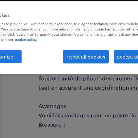
okies
es to provide you with a tailored experience, to diagnose technical problems, to hel
 We also use them to offer you more relevant information in searches. You can either 
, or click "customize" to specify your choice. You can change your options at any tim
is in our
cookie policy.
Vous êtes un leader naturel passionné
d'envergure ? Nous recherchons actu
omize
reject all cookies
accept al
civil pour joindre une équipe dynami
chantiers majeurs. Dans ce rôle strat
l'opportunité de piloter des projets 
tout en assurant une coordination imp
Avantages
Voici les avantages pour ce poste de 
Brossard :