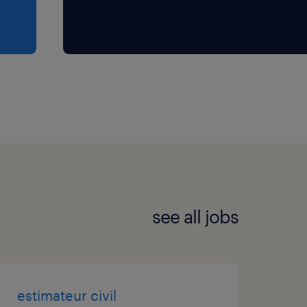
n :
-montpetit-a4bb90240/
s pour les candidats.
atures les plus compétentes
 pas de recrutement à
see all jobs
s votre recherche d'emploi!
er une main-d'œuvre
tions du Canada. Nous nous
estimateur civil
per et à mettre en œuvre