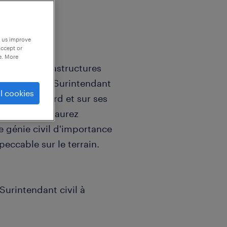
p us improve
accept or
e. More
 par les infrastructures
ellement un Surintendant
l cookies
que à Brossard et sur ses
égique, vous aurez
de génie civil d'importance
eccable sur le terrain.
Surintendant civil à