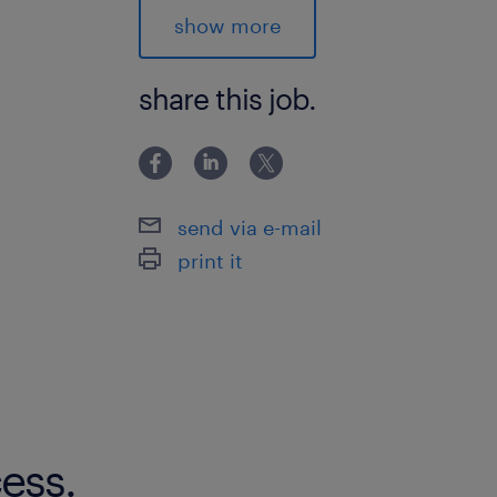
journaliers et assurer la gestion des 
show more
- Coordonner la lecture de plans et l
conformité technique des ouvrages.
share this job.
Qualifications
Voici les compétences requises pour
civil à Brossard :
send via e-mail
print it
- Détenir un minimum de 5 à 10 ans d
gestion d’équipe dans le secteur du gé
- Posséder de solides connaissances 
incluant la lecture de plans et les pr
- Démontrer un leadership rassemble
opérationnelle et un engagement enve
ess.
- Être disponible pour des déplacemen