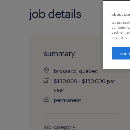
job details
about co
We use cooki
our website.
decline them
information 
summary
cust
brossard, québec
$130,000 - $150,000 per
year
permanent
job category