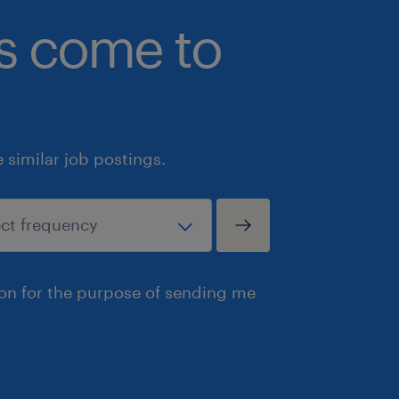
les personnes en situation de handicap
bs come to
personnes faisant partie des minorité
racisées et des communautés LGBTQ
Randstad Canada s'engage à créer et 
travail inclusif et accessible pour to
similar job postings.
candidates et employés en soutenant
d'accessibilité et d'accommodation t
vie de l'emploi. Nous demandons à t
demandeuses d'emploi de bien vouloir
en matière d'accommodation en envoy
ion for the purpose of sending me
accessibilite@randstad.ca pour s'assu
participer pleinement au processus d