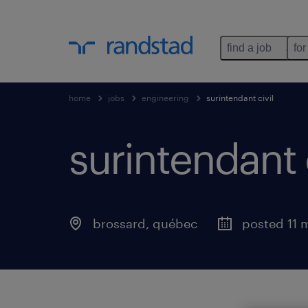
find a job
for
home
jobs
engineering
surintendant civil
surintendant c
brossard
,
québec
posted 11 