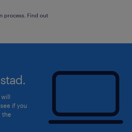
notamment pour des projets d'enverg
Montréal ;
n process. Find out
- Posséder une carte de compétence
comme un atout majeur pour ce rôle 
Sommaire
Cette offre d'emploi de surintendant 
intéresse? Voici les différentes façon
stad.
Visitez notre site web Randstad pour 
disponibles et créer votre profil : Ra
will
see if you
Envoyez votre CV à l'adresse suivante
d the
joanie.montpetit@randstad.ca