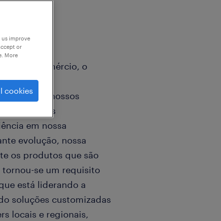
p us improve
accept or
e. More
zando o comércio, o
 Latina.
l cookies
 estoque de nossos
s aos nossos
iência em nossa
nte evolução, nossa
te os produtos que são
 tornou-se um requisito
que está liderando a
endo soluções customizadas
rs locais e regionais,