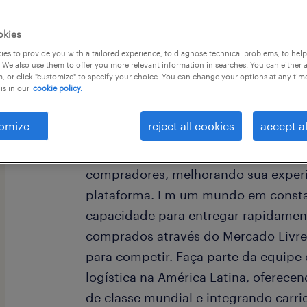
okies
es to provide you with a tailored experience, to diagnose technical problems, to hel
 We also use them to offer you more relevant information in searches. You can either 
, or click "customize" to specify your choice. You can change your options at any tim
is in our
cookie policy.
No Mercado Livre estamos democrati
dinheiro e os pagamentos na América
omize
reject all cookies
accept al
No Mercado Envíos administramos o
vendedores e entregamos os produto
compradores, melhorando sua exper
plataforma. Em um mundo em consta
capacidade para entregar rapidamen
comprados através do Mercado Livre
para competir. Faça parte da equipe 
logística na América Latina, oferec
de classe mundial e integrando carrie