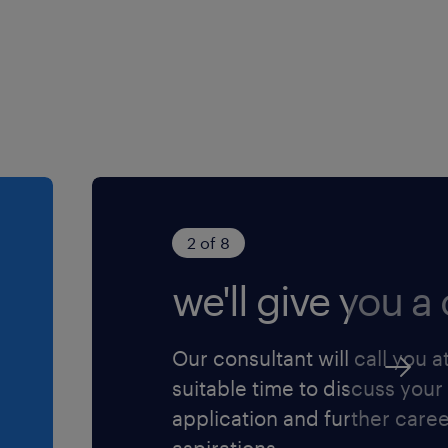
s processos na operação,
ação de novos processos e
rceiras.
rotina operacionais
. Realizar de maneira
urno operacional,
os pertinentes de maneira
2 of 8
we'll give you a c
layout e gestão de
logia 5S em todo o
rientações, planos de
Our consultant will call you a
anças e o monitoramento
suitable time to discuss your
application and further care
ria nas áreas operacionais
aspirations.