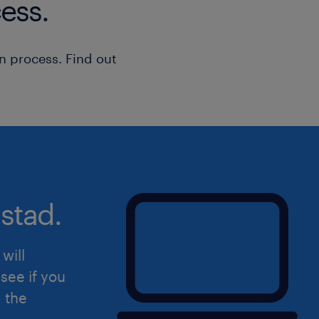
ess.
conexão com as outras áreas.
Assegurar o correto cumprimento do
prestando suporte para a implement
n process. Find out
atuando em conjunto com as áreas pa
Executar com excelência as ações de 
relacionadas a processos na sua área
padronizada e otimizada a troca de t
garantindo a comunicação de assunt
adequada.
stad.
Garantir os padrões operacionais de 
qualidade empresarial com a metodo
Service Center, através de Gembas, o
will
atuação para a manutenção, as mud
see if you
da logística terceirizada.
d the
Desenvolver novos projetos de melho