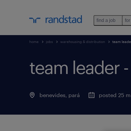
find a job
for
home
jobs
warehousing & distribution
team leade
team leader 
benevides
,
pará
posted 25 m