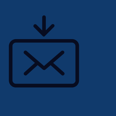
ito empreendedor, na qual
prazo.
imento em um ambiente de
imento, expansão e
 com excelentes
 todo o necessário para
 promover uma cultura
oriza as diferentes
ro, Religião, Pessoas com
versidade de experiências.