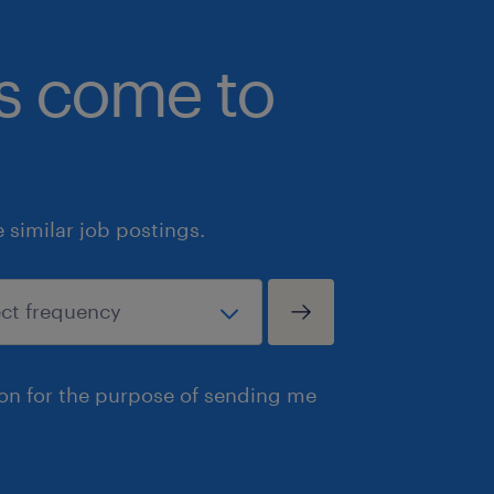
Nós lhe propomos:
Ser parte de uma empresa com espír
bs come to
adoramos pensar grande e em longo 
Ser protagonista de seu desenvolv
oportunidades, aprendizagem, cresc
projetos desafiadores.
Compartilhar e aprender em equipe,
similar job postings.
profissionais e especialistas.
Um excelente clima de trabalho, com
você viver uma grande experiência.
No Mercado Livre, trabalhamos para
ion for the purpose of sending me
inclusiva, que busca a equidade e val
perspectivas. Isso se traduz em Gêne
Deficiência, LGBTQ+, Raça, Etnia e di