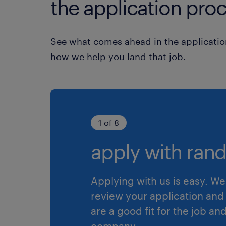
the application proc
See what comes ahead in the applicatio
how we help you land that job.
1 of 8
apply with rand
Applying with us is easy. We 
review your application and 
are a good fit for the job an
company.