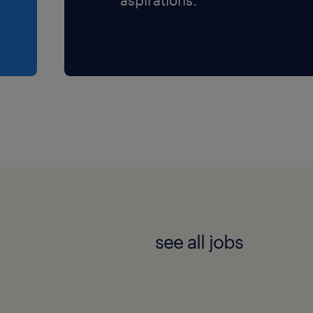
dicadores e gerenciando o
por meio de metodologias
eficiência, da
perações.
sas, Logística,
acionais de um centro de
s.
see all jobs
álise e tratamento de
nto em Power BI, Tableau e
 liderança de equipes.