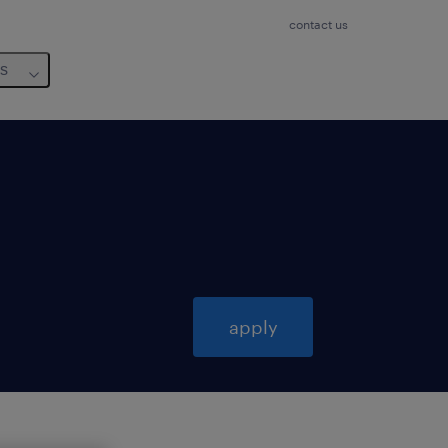
contact us
us
apply