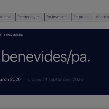
 talent
for employer
for investor
for press
about 
r - benevides/pa
- benevides/pa
.
arch 2026
closes 24 september 2026