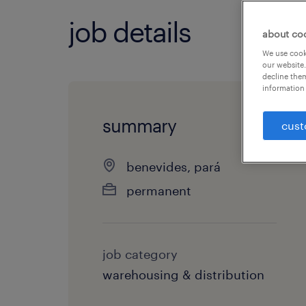
job details
about co
We use cooki
our website.
decline them
information 
summary
cust
benevides, pará
permanent
job category
warehousing & distribution