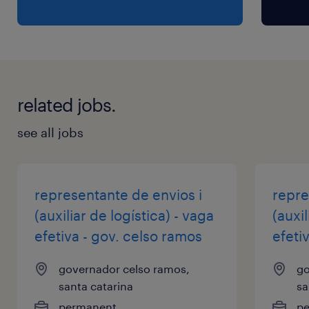
Experiência em rotinas de operações e
melhoria contínua, entendimento de
metodologias ágeis, desejável Yellow Belt;
related jobs.
Ter flexibilidade de horário.
see all jobs
representante de envios i
repre
(auxiliar de logística) - vaga
(auxil
efetiva - gov. celso ramos
efeti
governador celso ramos,
go
santa catarina
sa
permanent
p