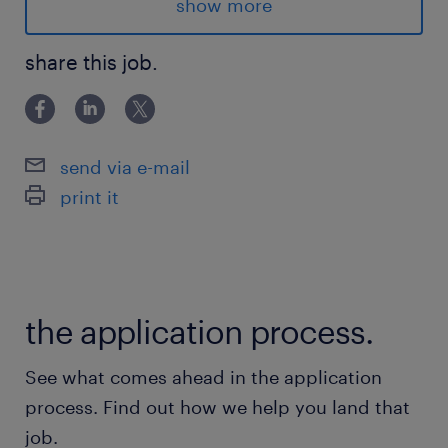
análise de KPIs operacionais do
show more
Crossdocking, elaborar planos de ação para
melhoria dos indicadores;
share this job.
Participar ativamente de auditorias e ser
agente de transformação, liderando o
send via e-mail
processo de internalização da cultura e DNA
print it
MELI;
Safety: protagonista da mudança de cultura,
puxar DDS, atendimento a ocorrências (1º
the application process.
contato), gestão de SHE 360, executor de
ações, garantir investigações,
See what comes ahead in the application
process. Find out how we help you land that
KPI da área People: abs, gestão individual do
job.