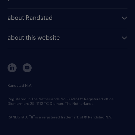
results and reports
randstad operational
press releases
randstad share
randstad professional
about Randstad
news and events
investor contacts
randstad enterprise
company profile
future of work
randstad digital
about this website
sustainability
tech suite
disclaimer
equity, diversity, inclusion and belonging
contact us
corporate governance
randstad innovation fund
country websites
Randstad N.V.
contact us
Registered in The Netherlands No: 33216172 Registered office:
Diemermere 25, 1112 TC Diemen, The Netherlands.
RANDSTAD,
is a registered trademark of © Randstad N.V.