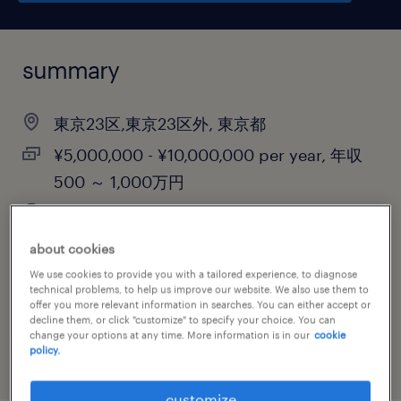
summary
東京23区,東京23区外, 東京都
¥5,000,000 - ¥10,000,000 per year, 年収
500 ～ 1,000万円
permanent
about cookies
We use cookies to provide you with a tailored experience, to diagnose
technical problems, to help us improve our website. We also use them to
job category
offer you more relevant information in searches. You can either accept or
sales
decline them, or click "customize" to specify your choice. You can
change your options at any time. More information is in our
cookie
policy.
customize