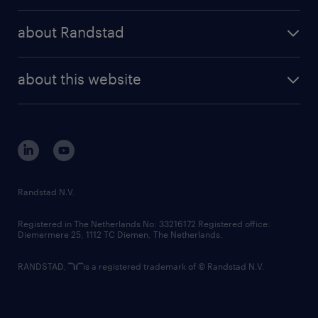
press releases
randstad share
randstad professional
about Randstad
news and events
investor contacts
randstad enterprise
company profile
future of work
randstad digital
about this website
sustainability
tech suite
disclaimer
equity, diversity, inclusion and belonging
contact us
corporate governance
randstad innovation fund
country websites
Randstad N.V.
contact us
Registered in The Netherlands No: 33216172 Registered office:
Diemermere 25, 1112 TC Diemen, The Netherlands.
RANDSTAD,
is a registered trademark of © Randstad N.V.