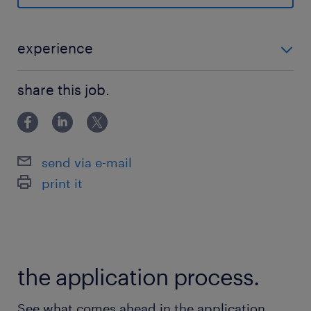
・製造業/ロボット/AMR/AGV領域の経験
・ハードウェア/ソフトウェアの基礎理解（ネッ
トワーク含む）
experience
・複数ステークホルダーを巻き込むプロジェクト
必須スキル ・Pre-sales / Solution Management / ITソ
推進力
share this job.
リューション領域での経験：5年以上 ・日本語・英語：
・Google Workspace等を用いたドキュメンテー
ビジネスレベル 歓迎スキル ・製造業/ロボッ
ション/スケジュール管理
ト/AMR/AG
・チーム/人のマネジメント経験（採用・育成・
send via e-mail
評価・目標管理など）
print it
求める人物像
・技術とビジネスの両面から、分かりやすく提案
を組み立てられる
the application process.
・顧客志向で、課題の深掘りと改善提案をやり切
れる
See what comes ahead in the application