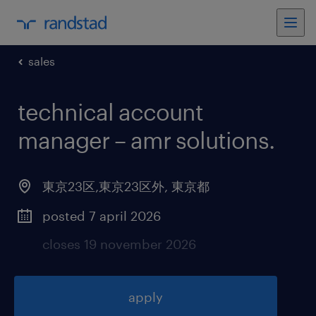
sales
technical account
manager – amr solutions
.
東京23区,東京23区外
,
東京都
posted 7 april 2026
closes 19 november 2026
apply