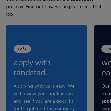
・不確実な状況でも仮説→検証で前に進められる
process. Find out how we help you land that
・社内外と信頼関係を築き、調整を粘り強く進め
job.
られる
保険
健康保険 厚生年金保険 雇用保険
1 of 8
2 o
休日休暇
apply with
we
土曜日 日曜日 祝日
randstad.
cal
給与
年収500 ～ 1,000万円
Applying with us is easy. We
Our 
will review your application
a su
賞与
and see if you are a good fit
appl
0
for the job and the company.
aspi