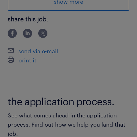
Avantages
show more
🔵Salaire attractif.
share this job.
🔵Flexibilité d'un mode de travail hybride.
🔵Bureaux modernes situés stratégiquement
send via e-mail
au centre-ville de Montréal.
print it
🔵Opportunités de croissance au sein d'une
entreprise en pleine expansion internationale.
the application process.
Responsabilités
En tant que Technicien à la paie, vous serez
See what comes ahead in the application
responsable de la conformité de nos
process. Find out how we help you land that
opérations sur deux territoires :
job.