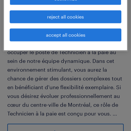
reject all cookies
Vous avez un talent naturel pour les chiffres
et vous souhaitez mettre votre expertise au
service d'une organisation humaine ? Nous
accept all cookies
recherchons une personne rigoureuse pour
occuper le poste de Technicien à la paie au
sein de notre équipe dynamique. Dans cet
environnement stimulant, vous aurez la
chance de gérer des dossiers complexes tout
en bénéficiant d'une flexibilité exemplaire. Si
vous désirez évoluer professionnellement au
cœur du centre-ville de Montréal, ce rôle de
Technicien à la paie est conçu pour vous.
...