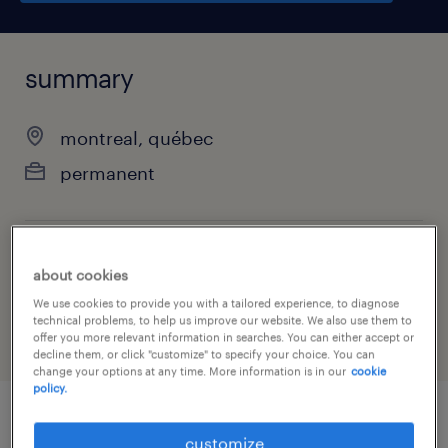
summary
montreal, québec
permanent
job category
about cookies
accounting & auditing
We use cookies to provide you with a tailored experience, to diagnose
technical problems, to help us improve our website. We also use them to
offer you more relevant information in searches. You can either accept or
decline them, or click "customize" to specify your choice. You can
change your options at any time. More information is in our
cookie
policy.
job details
customize