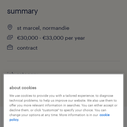
summary
st marcel, normandie
€30,000 - €33,000 per year
contract
job category
manufacturing & production
about cookies
We use cookies to provide you with a tailored experience, to diagnose
technical problems, to help us improve our website. We also use them to
offer you more relevant information in searches. You can either accept or
decline them, or click "customize" to specify your choice. You can
change your options at any time. More information is in our
cookie
policy.
job details