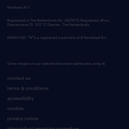
country websites
Randstad N.V.
contact us
Registered in The Netherlands No: 33216172 Registered office:
Diemermere 25, 1112 TC Diemen, The Netherlands.
RANDSTAD,
is a registered trademark of © Randstad N.V.
Some images on our website have been generated using AI.
contact us
terms & conditions
accessibility
cookies
privacy notice
misconduct reporting procedure