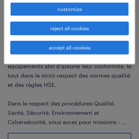
customize
descriptif du poste
reject all cookies
Rattaché(e) à l'unité de production, votre rôle
principal sera de contrôler des pièces de
accept all cookies
différents matériaux et de préparer les
équipements afin d'assurer leur conformité, le
tout dans le strict respect des normes qualité
et des règles HSE.
Dans le respect des procédures Qualité,
Santé, Sécurité, Environnement et
Cybersécurité, vous aurez pour missions :
...
- Contrôle et détection : Inspecter