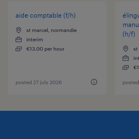
Vernon.
aide comptable (f/h)
éling
manut
st marcel, normandie
(h/f)
interim
€13.00 per hour
st
in
€1
posted 27 july 2026
posted