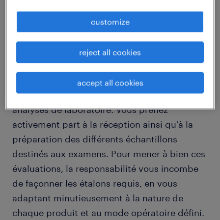
job details
customize
descriptif du poste
reject all cookies
Au sein du laboratoire, votre quotidien
accept all cookies
s'articule autour de la gestion rigoureuse des
analyses de laboratoire. Vous prenez
activement part à la réception ainsi qu'à la
préparation des différents échantillons
destinés aux examens. Pour mener à bien ces
évaluations, la responsabilité vous incombe
de façonner les étalons requis, en vous
adaptant minutieusement à la nature de
chaque produit et au mode opératoire défini.