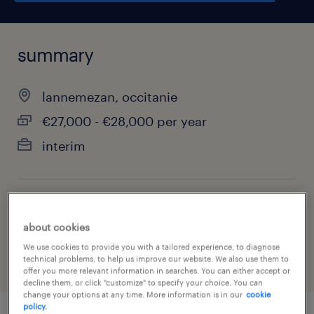
summary
lannemezan, occitanie
€27,000 - €28,000 per year
interim
job category
about cookies
biotechnology & pharmaceutical
We use cookies to provide you with a tailored experience, to diagnose
technical problems, to help us improve our website. We also use them to
offer you more relevant information in searches. You can either accept or
decline them, or click "customize" to specify your choice. You can
change your options at any time. More information is in our
cookie
policy.