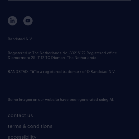
disclaimer
equity, diversity, inclusion and belonging
contact us
corporate governance
randstad innovation fund
country websites
Randstad N.V.
contact us
Registered in The Netherlands No: 33216172 Registered office:
Diemermere 25, 1112 TC Diemen, The Netherlands.
RANDSTAD,
is a registered trademark of © Randstad N.V.
Some images on our website have been generated using AI.
contact us
terms & conditions
accessibility