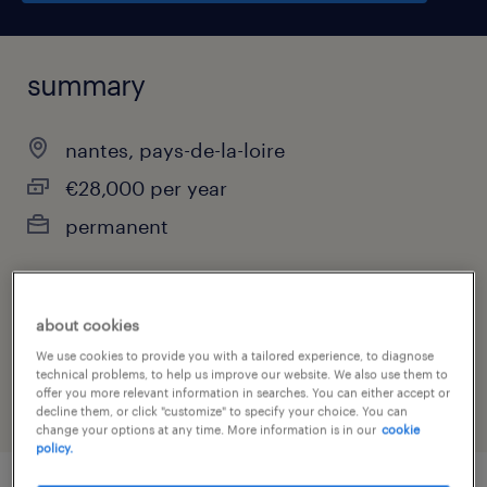
summary
nantes, pays-de-la-loire
€28,000 per year
permanent
job category
about cookies
manufacturing & production
We use cookies to provide you with a tailored experience, to diagnose
technical problems, to help us improve our website. We also use them to
offer you more relevant information in searches. You can either accept or
decline them, or click "customize" to specify your choice. You can
change your options at any time. More information is in our
cookie
policy.