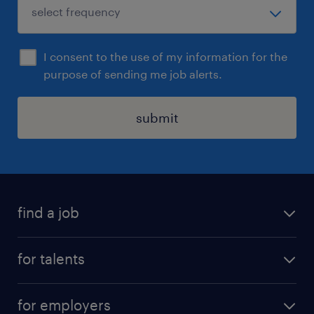
I consent to the use of my information for the
purpose of sending me job alerts.
submit
find a job
all jobs
for talents
career advice
operational career
careers at Randstad
for employers