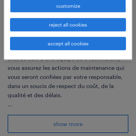
customize
job details
reject all cookies
descriptif du poste
accept all cookies
Rattaché(e) au Responsable Maintenance du
site, au sein d'une équipe de 6 techniciens,
vous assurez les actions de maintenance qui
vous seront confiées par votre responsable,
dans un soucis de respect du coût, de la
qualité et des délais.
...
Vous assurez la maintenance préventive et
curative des équipements de production
show more
(presses à injection, soudeuses automatisées,