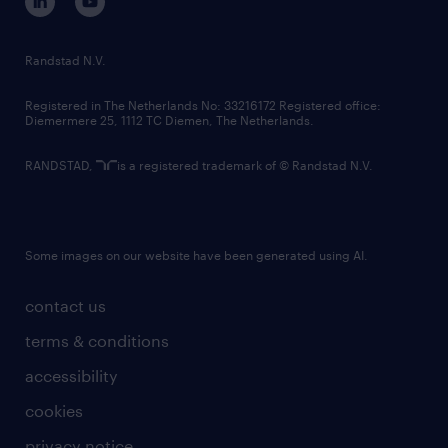
randstad innovation fund
country websites
Randstad N.V.
contact us
Registered in The Netherlands No: 33216172 Registered office:
Diemermere 25, 1112 TC Diemen, The Netherlands.
RANDSTAD,
is a registered trademark of © Randstad N.V.
Some images on our website have been generated using AI.
contact us
terms & conditions
accessibility
cookies
privacy notice