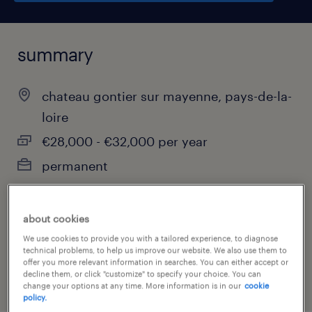
summary
chateau gontier sur mayenne, pays-de-la-
loire
€28,000 - €32,000 per year
permanent
about cookies
job category
We use cookies to provide you with a tailored experience, to diagnose
manufacturing & production
technical problems, to help us improve our website. We also use them to
offer you more relevant information in searches. You can either accept or
decline them, or click "customize" to specify your choice. You can
change your options at any time. More information is in our
cookie
policy.