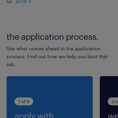
print it
Tout ce que vous devez savoir sur l'offre se
trouve ici :
- Contrat: CDI
the application process.
- Salaire: selon expérience
See what comes ahead in the application
- Horaires de journée
process. Find out how we help you land that
job.
Vous pouvez également bénéficier des
avantages suivants :
- Avantages CSE
1 of 8
2 o
- Prévoyance santé
apply with
we