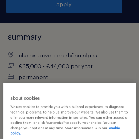
apply
summary
cluses, auvergne-rhône-alpes
€35,000 - €44,000 per year
permanent
about cookies
job category
We use cookies to provide you with a tailored experience, to diagnose
technical problems, to help us improve our website. We also use them to
manufacturing & production
offer you more relevant information in searches. You can either accept or
decline them, or click "customize" to specify your choice. You can
change your options at any time. More information is in our
cookie
policy.