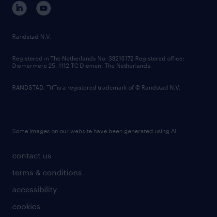
corporate governance
randstad innovation fund
country websites
Randstad N.V.
contact us
Registered in The Netherlands No: 33216172 Registered office:
Diemermere 25, 1112 TC Diemen, The Netherlands.
RANDSTAD,
is a registered trademark of © Randstad N.V.
Some images on our website have been generated using AI.
contact us
terms & conditions
accessibility
cookies