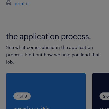
print it
correctives.
Transmission : Former les Opérateurs et
Techniciens de décolletage du secteur.
the application process.
profil recherché
See what comes ahead in the application
process. Find out how we help you land that
Nous recherchons un(e) technicien(ne)
job.
d'usinage autonome, méthodique et doté
d'une expertise reconnue sur machines CN
Monobroches.
1 of 8
2 o
Profil recherché :