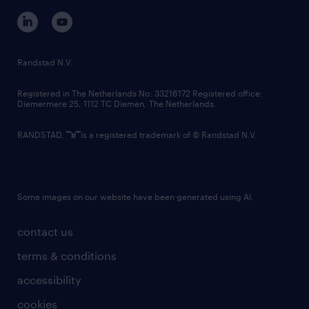
corporate governance
randstad innovation fund
country websites
Randstad N.V.
contact us
Registered in The Netherlands No: 33216172 Registered office:
Diemermere 25, 1112 TC Diemen, The Netherlands.
RANDSTAD,
is a registered trademark of © Randstad N.V.
Some images on our website have been generated using AI.
contact us
terms & conditions
accessibility
cookies