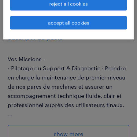
reject all cookies
job details
accept all cookies
descriptif du poste
Vos Missions :
- Pilotage du Support & Diagnostic : Prendre
en charge la maintenance de premier niveau
de nos parcs de machines et assurer un
accompagnement technique fluide, clair et
professionnel auprès des utilisateurs finaux.
...
- Analyse Logicielle & Résolution : Traquer les
anomalies, identifier l'origine des
show more