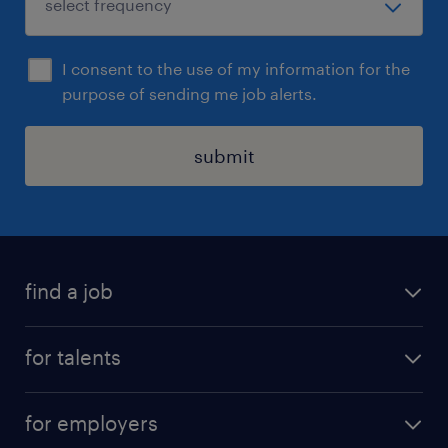
I consent to the use of my information for the
purpose of sending me job alerts.
submit
find a job
all jobs
for talents
career advice
operational career
careers at Randstad
for employers
professional career