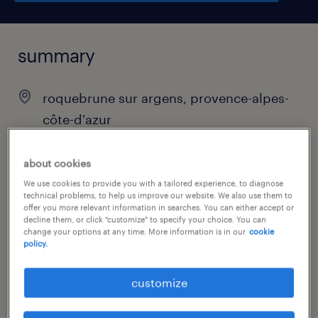
summary
roquebrune sur argens, provence-alpes-
côte-d'azur
€27,000 - €34,000 per year
about cookies
permanent
We use cookies to provide you with a tailored experience, to diagnose
technical problems, to help us improve our website. We also use them to
offer you more relevant information in searches. You can either accept or
decline them, or click "customize" to specify your choice. You can
change your options at any time. More information is in our
cookie
job category
policy.
manufacturing & production
customize