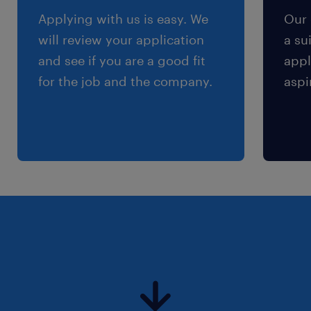
Applying with us is easy. We
Our 
Nous recherchons pour le compte de notre
will review your application
a su
client éditeur de solutions, un technicien
and see if you are a good fit
appl
support logiciel en CDI, basé à Roquebrune
for the job and the company.
aspi
sur Argens.