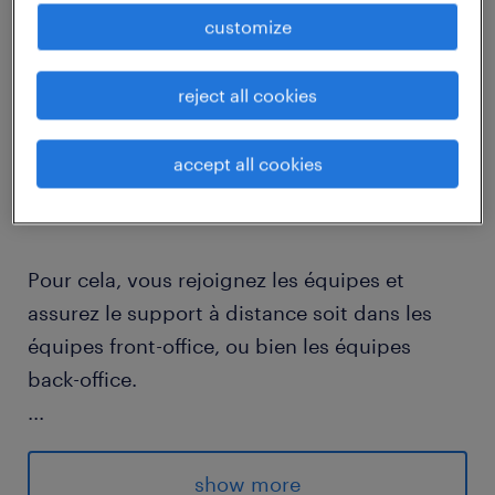
customize
job details
reject all cookies
descriptif du poste
accept all cookies
Vous intervenez en tant que technicien
support solutions directement chez le client.
Pour cela, vous rejoignez les équipes et
assurez le support à distance soit dans les
équipes front-office, ou bien les équipes
back-office.
...
Vous êtes en lien direct avec les utilisateurs
afin de les conseiller, orienter et traduire leurs
show more