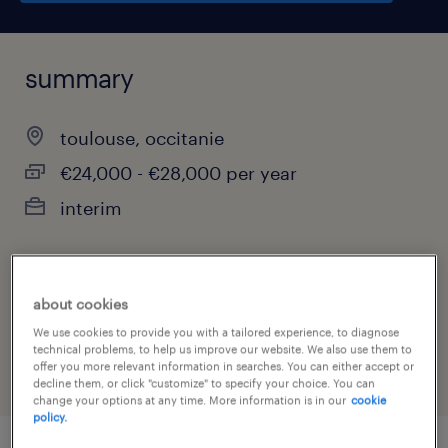
summary
toulouse, occitanie
€24,000 - €28,000 per year
interim
job category
about cookies
retail & wholesale
We use cookies to provide you with a tailored experience, to diagnose
technical problems, to help us improve our website. We also use them to
offer you more relevant information in searches. You can either accept or
decline them, or click "customize" to specify your choice. You can
change your options at any time. More information is in our
cookie
policy.