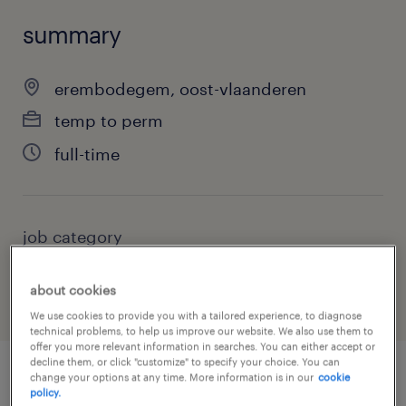
summary
erembodegem, oost-vlaanderen
temp to perm
full-time
job category
construction, trades & mining
about cookies
We use cookies to provide you with a tailored experience, to diagnose
technical problems, to help us improve our website. We also use them to
offer you more relevant information in searches. You can either accept or
decline them, or click "customize" to specify your choice. You can
change your options at any time. More information is in our
cookie
job details
policy.