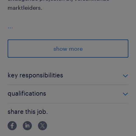
marktleiders.
...
show more
key responsibilities
Als elektromechanicus werk je met een breed scala
qualifications
aan machines en zorg je voor hun optimale
functioneren. Je bent verantwoordelijk voor:
Je hebt een positieve instelling en pakt nieuwe
share this job.
uitdagingen met beide handen aan.
Flexibiliteit en variatie op projectbasis spreken je
aan.