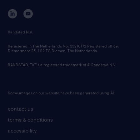
contact us
corporate governance
randstad innovation fund
country websites
Randstad N.V.
contact us
Registered in The Netherlands No: 33216172 Registered office:
Diemermere 25, 1112 TC Diemen, The Netherlands.
RANDSTAD,
is a registered trademark of © Randstad N.V.
Some images on our website have been generated using AI.
contact us
terms & conditions
accessibility