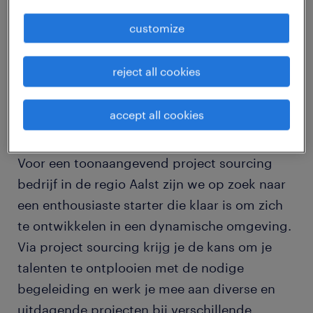
customize
Ben jij een gedreven junior
elektromechanicus met een passie voor groot
reject all cookies
rollend materieel?
accept all cookies
Voor een toonaangevend project sourcing
bedrijf in de regio Aalst zijn we op zoek naar
een enthousiaste starter die klaar is om zich
te ontwikkelen in een dynamische omgeving.
Via project sourcing krijg je de kans om je
talenten te ontplooien met de nodige
begeleiding en werk je mee aan diverse en
uitdagende projecten bij verschillende