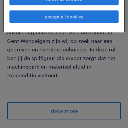
Zoek jij een job met veel afwisseling, waarin
accept all cookies
je écht zelfstandig kunt sleutelen en geen
enkele dag hetzelfde is? Voor onze klant in
Gent-Wondelgem zijn wij op zoek naar een
gedreven en handige technieker. In deze rol
ben jij de spilfiguur die ervoor zorgt dat het
machinepark en materieel altijd in
topconditie verkeert.
...
Als technieker ben je verantwoordelijk voor
show more
het onderhoud, de reparaties en het oplossen
van storingen aan diverse machines. Jouw