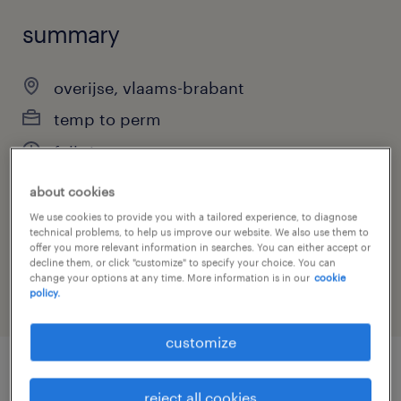
summary
overijse, vlaams-brabant
temp to perm
full-time
about cookies
We use cookies to provide you with a tailored experience, to diagnose
job category
technical problems, to help us improve our website. We also use them to
offer you more relevant information in searches. You can either accept or
engineering
decline them, or click "customize" to specify your choice. You can
change your options at any time. More information is in our
cookie
policy.
customize
job details
reject all cookies