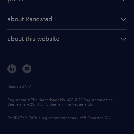
results and reports
randstad operational
press releases
randstad share
randstad professional
about Randstad
news and events
investor contacts
randstad enterprise
company profile
future of work
randstad digital
about this website
sustainability
tech suite
disclaimer
equity, diversity, inclusion and belonging
contact us
corporate governance
randstad innovation fund
country websites
Randstad N.V.
contact us
Registered in The Netherlands No: 33216172 Registered office:
Diemermere 25, 1112 TC Diemen, The Netherlands.
RANDSTAD,
is a registered trademark of © Randstad N.V.