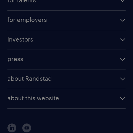
career advice
operational career
careers at Randstad
for employers
professional career
staffing solutions
digital career
investors
inhouse solutions
contact us
investment case
workforce insights
press
results and reports
randstad operational
press releases
randstad share
randstad professional
about Randstad
news and events
investor contacts
randstad enterprise
company profile
future of work
randstad digital
about this website
sustainability
tech suite
disclaimer
equity, diversity, inclusion and belonging
contact us
corporate governance