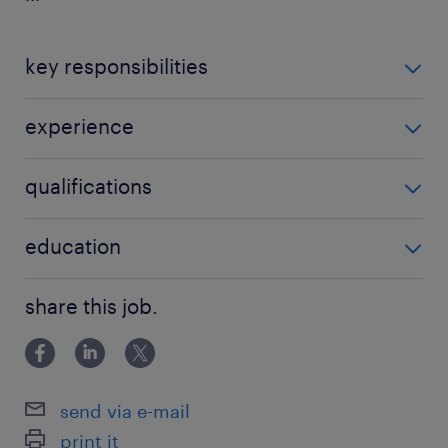
key responsibilities
herstellen, plaatsen en reviseren van een breed
experience
gamma aan elektromechanische componenten
Junior
qualifications
Wie zoeken wij om aan de slag te gaan als
education
Technieker Tram bij De Lijn?
Upper secondary education
share this job.
- Je bent in het bezit van een diploma
elektromechanica of gelijkwaardig door ervaring.
Als schoolverlater kom je ook in aanmerking!
send via e-mail
- Je hebt kennis van machineonderdelen,
print it
bevestigingstechnieken, mechanische en