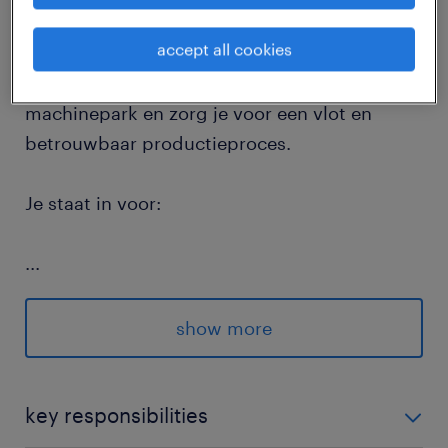
accept all cookies
Als Storingstechnieker ben je samen met je
collega’s verantwoordelijk voor het volledige
machinepark en zorg je voor een vlot en
betrouwbaar productieproces.
Je staat in voor:
...
preventief en curatief onderhoud van
machines en installaties
show more
het analyseren en oplossen van storingen
met focus op structurele oplossingen
key responsibilities
het meewerken aan de opbouw en opstart