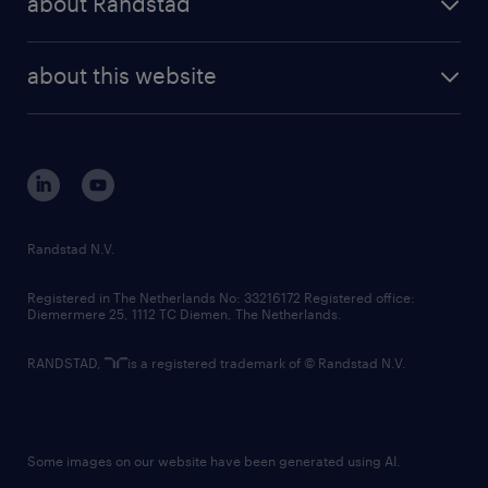
about Randstad
news and events
investor contacts
randstad enterprise
company profile
future of work
randstad digital
about this website
sustainability
tech suite
disclaimer
equity, diversity, inclusion and belonging
contact us
corporate governance
randstad innovation fund
country websites
Randstad N.V.
contact us
Registered in The Netherlands No: 33216172 Registered office:
Diemermere 25, 1112 TC Diemen, The Netherlands.
RANDSTAD,
is a registered trademark of © Randstad N.V.
Some images on our website have been generated using AI.