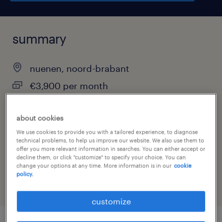
summary
nuenen, noord-brabant
€3,900 per month
permanent
about cookies
We use cookies to provide you with a tailored experience, to diagnose
technical problems, to help us improve our website. We also use them to
job category
offer you more relevant information in searches. You can either accept or
decline them, or click "customize" to specify your choice. You can
other
change your options at any time. More information is in our
cookie
policy.
customize