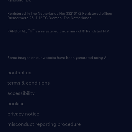
Internationaal bedrijf met klanten in meer
contact us
Registered in The Netherlands No: 33216172 Registered office:
dan 60 landen wereldwijd
Diemermere 25, 1112 TC Diemen, The Netherlands.
Gespecialiseerd in batterijen,
RANDSTAD,
is a registered trademark of © Randstad N.V.
batterijladers, LED-zaklampen en meer
Werkt met een informele en gezellige
Some images on our website have been generated using AI.
sfeer
Toegewijd aan het leveren van
contact us
uitstekende service
terms & conditions
Biedt scherpe prijzen aan haar klanten
accessibility
cookies
sollicitatie
privacy notice
Ben jij een proactieve aanpakker met een
misconduct reporting procedure
scherp commercieel inzicht? Beschikbaar