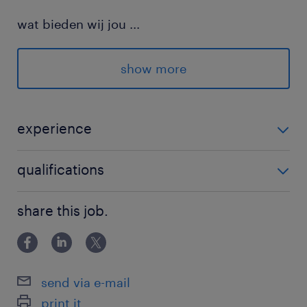
wat bieden wij jou
...
Goed salaris: €3200 - €3900
show more
Leuke team activiteiten
36 - 40 uur
experience
Werken bij een internationaal groeiend
bedrijf
1
qualifications
Uitzicht op een vast contract
MBO
Werken in een leuke en gezellige team
share this job.
wie ben jij
Je hebt minimaal een technische opleiding
send via e-mail
afgerond, bij voorkeur in elektrotechniek of
print it