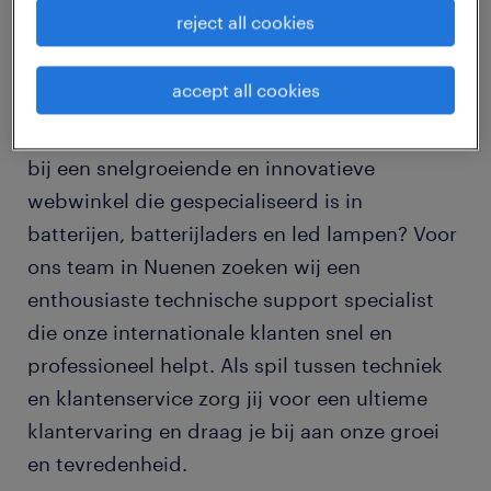
reject all cookies
job details
accept all cookies
Ben jij klantgericht, communicatief sterk en
heb je affiniteit met techniek? Wil je werken
bij een snelgroeiende en innovatieve
webwinkel die gespecialiseerd is in
batterijen, batterijladers en led lampen? Voor
ons team in Nuenen zoeken wij een
enthousiaste technische support specialist
die onze internationale klanten snel en
professioneel helpt. Als spil tussen techniek
en klantenservice zorg jij voor een ultieme
klantervaring en draag je bij aan onze groei
en tevredenheid.