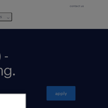
contact us
us
 -
ng
.
apply