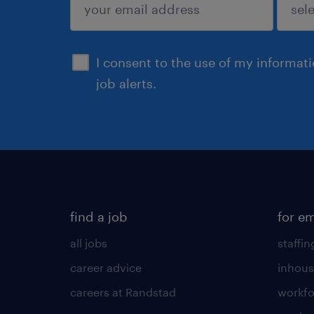
submit
I consent to the use of my informat
job alerts.
find a job
for e
all jobs
staffin
career advice
inhous
careers at Randstad
workfo