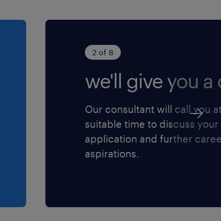
 können es kaum
2 of 8
b dich jetzt und
nft der
we'll give you a c
Our consultant will call you a
suitable time to discuss your
application and further care
aspirations.