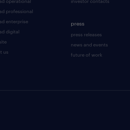
ad operational
investor contacts
ad professional
ad enterprise
press
d digital
press releases
uite
news and events
t us
future of work