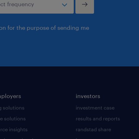
ion for the purpose of sending me
mployers
investors
g solutions
investment case
e solutions
results and reports
rce insights
randstad share