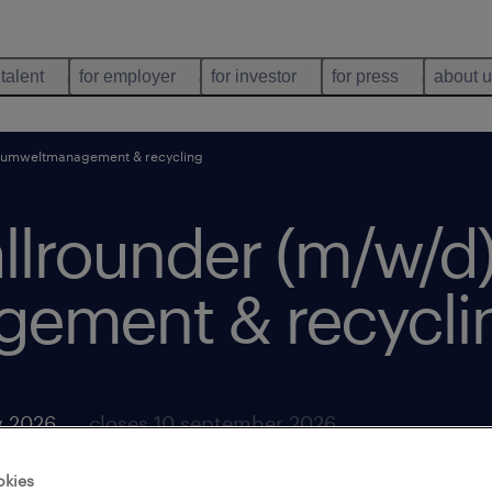
 talent
for employer
for investor
for press
about 
 - umweltmanagement & recycling
llrounder (m/w/d)
ement & recycli
y 2026
closes 10 september 2026
okies