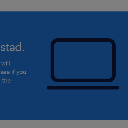
Erfahrung.
Bereit für den nächsten Schritt? Wir
erwarten, dich kennenzulernen! Bewir
gestalte gemeinsam mit uns die Zuku
stad.
Abfallbehandlung in Innsbruck.
will
see if you
d the