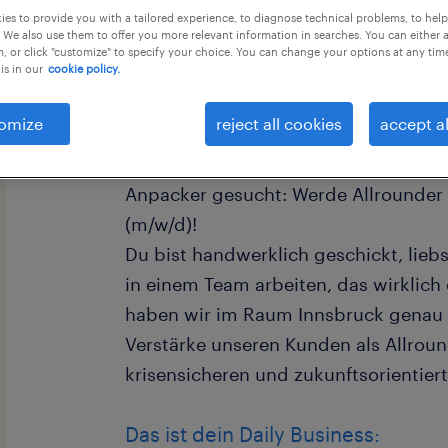
es to provide you with a tailored experience, to diagnose technical problems, to hel
 We also use them to offer you more relevant information in searches. You can either 
, or click "customize" to specify your choice. You can change your options at any tim
is in our
cookie policy.
omize
reject all cookies
accept al
Anpacker gesucht: Werde Allrounder 
(m/w/d)!
Du bist handwerklich geschickt, lieb
in einem Team arbeiten, das wirklic
haben wir im Raum Innsbruck genau d
Verstärke unseren Kunden als Allroun
krisensicheren und zukunftsorientier
Das ist dein Daily Business: