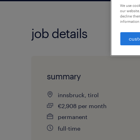
We use cooki
our website.
decline them
information 
job details
cust
summary
innsbruck, tirol
€2,908 per month
permanent
full-time