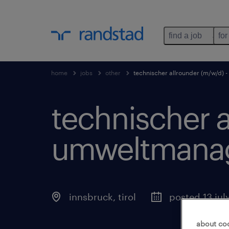
find a job
for
home
jobs
other
technischer allrounder (m/w/d)
technischer a
umweltmanag
innsbruck
,
tirol
posted 13 jul
about co