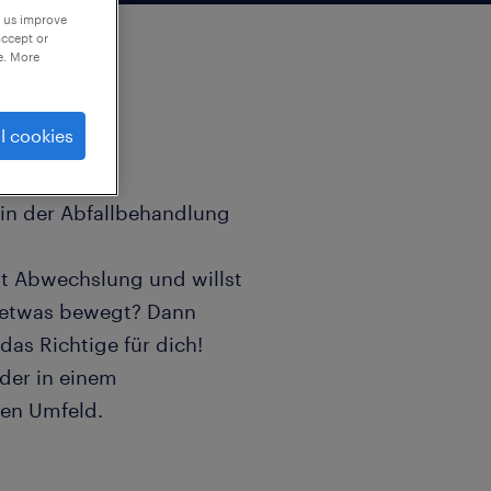
p us improve
accept or
e. More
l cookies
in der Abfallbehandlung
st Abwechslung und willst
h etwas bewegt? Dann
as Richtige für dich!
der in einem
ten Umfeld.