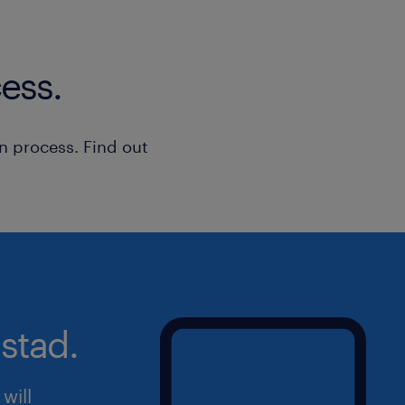
assemblati.
Il presente annuncio è rivolto a pers
femminile (F), maschile (M) e non bina
ess.
della Legge n. 300/1970, del Decreto 
198/2006 e del Decreto Legislativo n
aperta a qualsiasi persona nel rispett
n process. Find out
dell'inclusività. Ti preghiamo di legg
sulla privacy Randstad
(https://www.randstad.it/privacy/) ai s
del Regolamento (UE) 2016/679 sulla 
dati (GDPR).
stad.
will