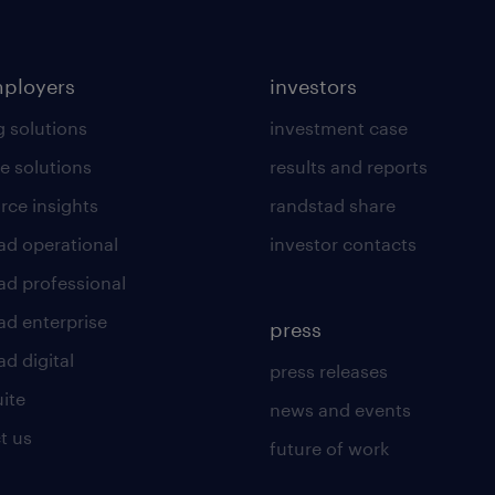
mployers
investors
g solutions
investment case
e solutions
results and reports
rce insights
randstad share
ad operational
investor contacts
ad professional
ad enterprise
press
d digital
press releases
uite
news and events
t us
future of work