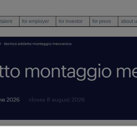
 talent
for employer
for investor
for press
about 
tecnico addetto montaggio meccanico
tto montaggio m
ne 2026
closes 8 august 2026