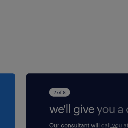
one di genere
rio (NB) ai sensi
Legislativo n.
. 96/2026 ed è
o della diversity e
ere l'informativa
ensi dell'art. 13
protezione dei
2 of 8
we'll give you a c
Our consultant will call you a