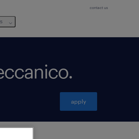
contact us
us
eccanico
.
apply