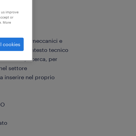
p us improve
accept or
e. More
 componenti meccanici e
l cookies
onale in un contesto tecnico
i Mantova, ricerca, per
nel settore
 inserire nel proprio
CO
ato