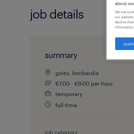
about co
job details
We use cooki
our website.
decline them
information 
cust
summary
goito, lombardia
€7.00 - €9.00 per hour
temporary
full-time
job category