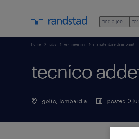
find a job
for
home
jobs
engineering
manutentore di impianti
tecnico adde
goito
,
lombardia
posted 9 ju