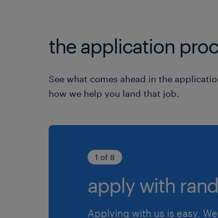
the application proc
See what comes ahead in the applicatio
how we help you land that job.
1 of 8
apply with rand
Applying with us is easy. We 