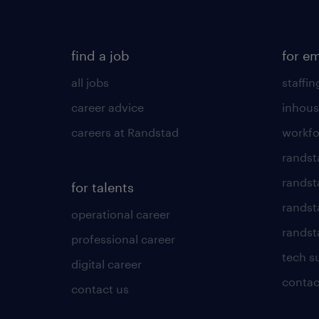
find a job
for e
all jobs
staffin
career advice
inhous
careers at Randstad
workfo
randst
randst
for talents
randst
operational career
randsta
professional career
tech s
digital career
contac
contact us