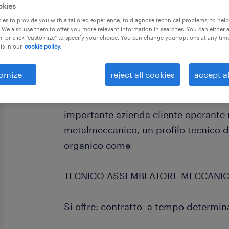
okies
es to provide you with a tailored experience, to diagnose technical problems, to hel
 We also use them to offer you more relevant information in searches. You can either 
, or click "customize" to specify your choice. You can change your options at any tim
is in our
cookie policy.
Hai esperienza nell'assemblaggio di
omize
reject all cookies
accept al
sei alla ricerca di una sfida professi
e stimolante? Randstad Italia filiale d
importante azienda cliente operante 
metalmeccanico, un profilo tecnico da
organico come
TECNICO ASSEMBLATORE MECCANI
Si offre: contratto a tempo determin