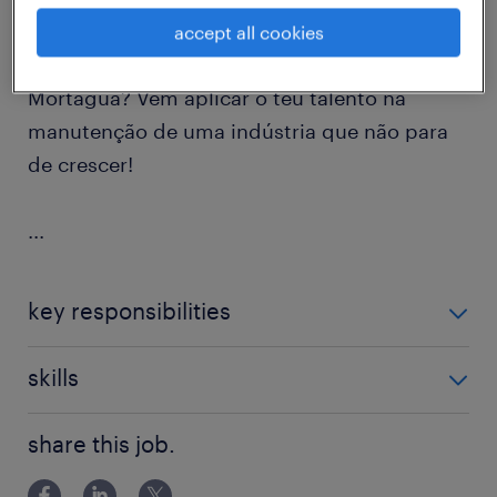
accept all cookies
Procuras um novo desafio técnico em
Mortágua? Vem aplicar o teu talento na
manutenção de uma indústria que não para
de crescer!
...
key responsibilities
- Executar ordens de trabalho corretivas e
skills
preventivas nos equipamentos da produção e
embalamento;
- Preferencialmente 12º ano de Escolaridade com
share this job.
curso especialização técnica niv. III ou superior
(CTesP) nas áreas de Mecatrónica, Eletromecânica,