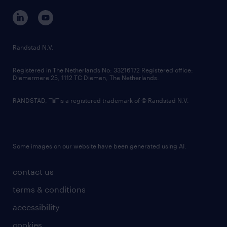
corporate governance
randstad innovation fund
country websites
Randstad N.V.
contact us
Registered in The Netherlands No: 33216172 Registered office:
Diemermere 25, 1112 TC Diemen, The Netherlands.
RANDSTAD,
is a registered trademark of © Randstad N.V.
Some images on our website have been generated using AI.
contact us
terms & conditions
accessibility
cookies