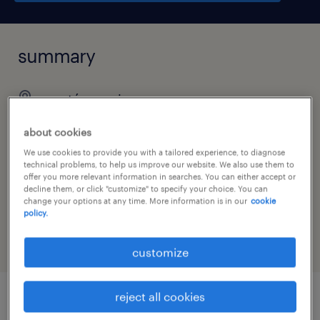
summary
mortágua, viseu
permanent
about cookies
We use cookies to provide you with a tailored experience, to diagnose
technical problems, to help us improve our website. We also use them to
offer you more relevant information in searches. You can either accept or
job category
decline them, or click "customize" to specify your choice. You can
change your options at any time. More information is in our
cookie
industry
policy.
customize
reject all cookies
job details