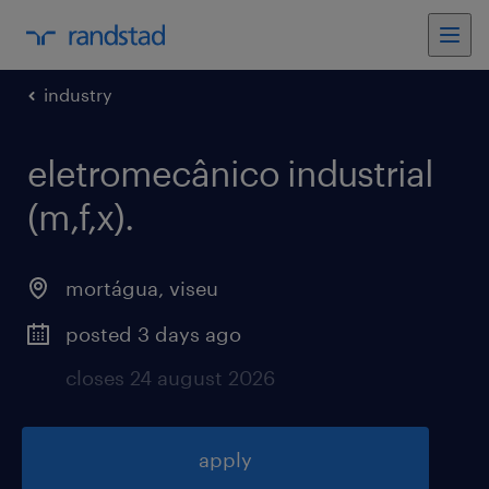
industry
eletromecânico industrial
(m,f,x)
.
mortágua
,
viseu
posted 3 days ago
closes 24 august 2026
apply