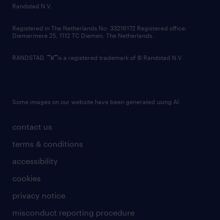
country websites
Randstad N.V.
contact us
Registered in The Netherlands No: 33216172 Registered office:
Diemermere 25, 1112 TC Diemen, The Netherlands.
RANDSTAD,
is a registered trademark of © Randstad N.V.
Some images on our website have been generated using AI.
contact us
terms & conditions
accessibility
cookies
privacy notice
misconduct reporting procedure