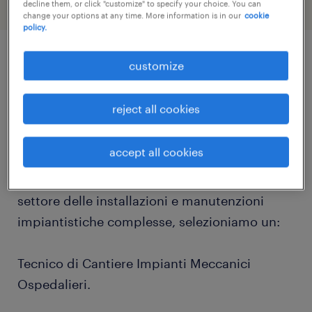
decline them, or click "customize" to specify your choice. You can
change your options at any time. More information is in our
cookie
policy.
customize
job details
reject all cookies
Randstad Talent Selection è la divisione di
Randstad Construction, specializzata nella
accept all cookies
Ricerca & Selezione di profili qualificati e ad
alta professionalità. Per SPA Leader nel
settore delle installazioni e manutenzioni
impiantistiche complesse, selezioniamo un:
Tecnico di Cantiere Impianti Meccanici
Ospedalieri.