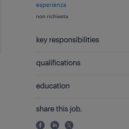
esperienza
non richiesta
key responsibilities
La risorsa, inserita con contratto in 
qualifications
si occuperà di eseguire analisi su ca
(sangue, urine, tessuti, ecc.) e biotec
Si richiede:
diagnosi e il monitoraggio delle mala
education
Laurea in Tecnico sanitario di lab
Bachelors or equivalent
biomedico (Classe L/SNT3)
share this job.
Regolare ed aggiornata iscrizione 
riferimento