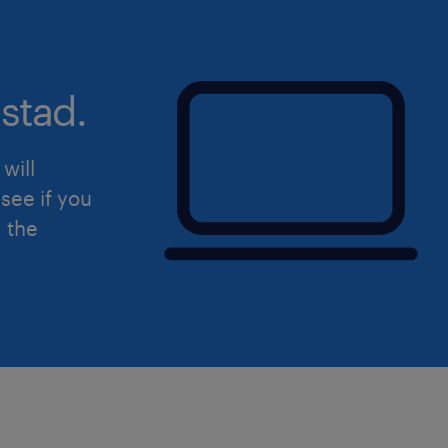
aperta a qualsiasi persona nel rispett
dell'inclusività. Ti preghiamo di legg
sulla privacy Randstad
(https://www.randstad.it/privacy/) ai s
stad.
del Regolamento (UE) 2016/679 sulla 
dati (GDPR).
will
see if you
d the