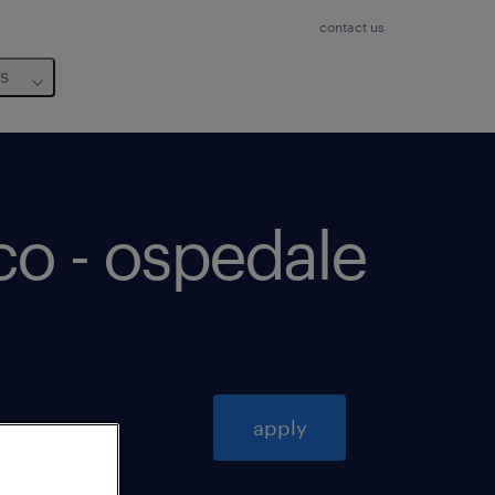
contact us
us
co - ospedale
apply