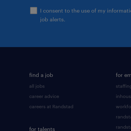
I consent to the use of my informat
job alerts.
find a job
for e
all jobs
staffin
career advice
inhous
careers at Randstad
workfo
randst
randst
for talents