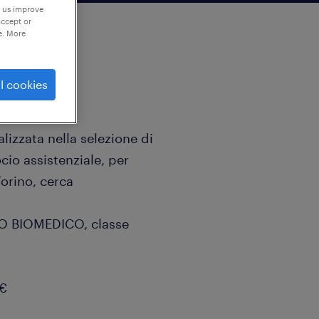
p us improve
accept or
e. More
l cookies
lizzata nella selezione di
cio assistenziale, per
rino, cerca
 BIOMEDICO, classe
0€