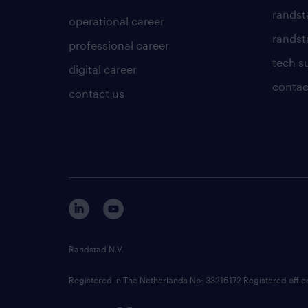
randst
operational career
randsta
professional career
tech s
digital career
contac
contact us
Randstad N.V.
Registered in The Netherlands No: 33216172 Registered offi