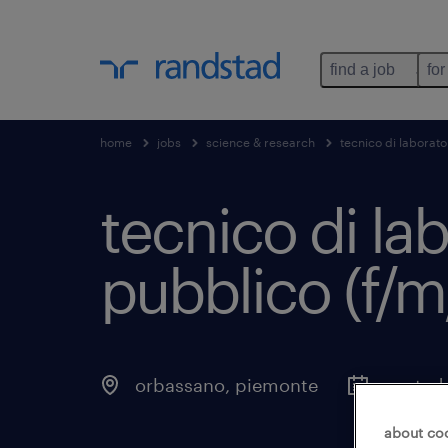
find a job
for
home
jobs
science & research
tecnico di laborato
tecnico di la
pubblico (f/m
orbassano
,
piemonte
posted 
about co