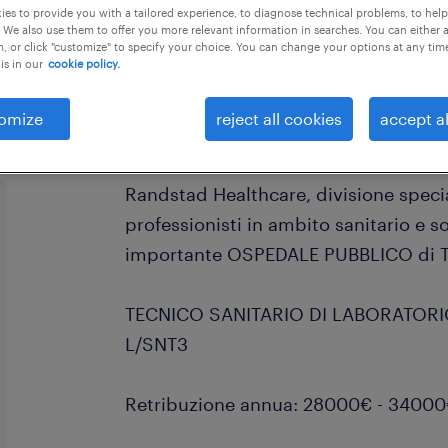
es to provide you with a tailored experience, to diagnose technical problems, to hel
 We also use them to offer you more relevant information in searches. You can either 
, or click "customize" to specify your choice. You can change your options at any tim
is in our
cookie policy.
omize
reject all cookies
accept al
Randstad Healthcare, divisione specia
professionisti in ambito sanitario e so
importante OSPEDALE PUBBLICO di To
TECNICO SANITARIO DI LABORATORIO
L/SNT3
Retribuzione annua: 28000€ - 3400