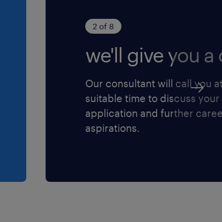
o della diversity e
ere l'informativa
2 of 8
ensi dell'art. 13
we'll give you a c
protezione dei
Our consultant will call you a
suitable time to discuss your
application and further care
aspirations.