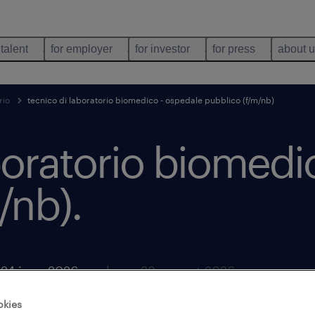
 talent
for employer
for investor
for press
about 
rio
tecnico di laboratorio biomedico - ospedale pubblico (f/m/nb)
boratorio biomedi
/nb)
.
24 june 2026
closes 23 august 2026
okies