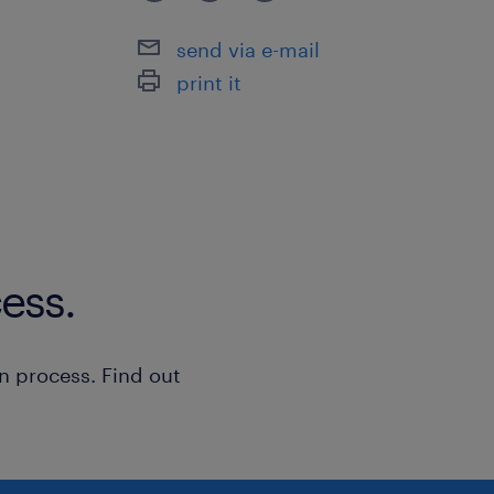
Disponibilità immediata, full time
send via e-mail
settimanali
print it
Previsto inserimento in categoria Prof
CCNL Sanità personale non Medico
ess.
Sede di lavoro: Torino
Il presente annuncio è rivolto a pers
n process. Find out
femminile (F), maschile (M) e non bina
della Legge n. 300/1970, del Decreto 
198/2006 e del Decreto Legislativo n