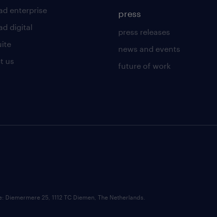
ad enterprise
press
d digital
press releases
uite
news and events
t us
future of work
ce: Diemermere 25, 1112 TC Diemen, The Netherlands.