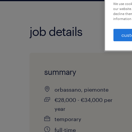
We use cooki
our website.
decline them
information 
job details
cust
summary
orbassano, piemonte
€28,000 - €34,000 per
year
temporary
full-time