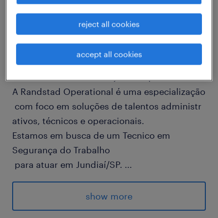
job details
reject all cookies
A Randstad é líder global em soluções de Rec
accept all cookies
ursos Humanos, atuando como um parceiro d
o talento em toda a sua jornada profissional.
A Randstad Operational é uma especialização
com foco em soluções de talentos administr
ativos, técnicos e operacionais.
Estamos em busca de um Tecnico em
Segurança do Trabalho
para atuar em Jundiaí/SP.
...
Modelo de contrato: Temporario
Horário e escala de Trabalho: Segunda a
show more
Sexta das 08:00 as 18:00.