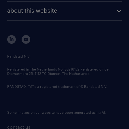
company profile
future of work
randstad digital
about this website
sustainability
tech suite
disclaimer
equity, diversity, inclusion and belonging
contact us
corporate governance
randstad innovation fund
country websites
Randstad N.V.
contact us
Registered in The Netherlands No: 33216172 Registered office:
Diemermere 25, 1112 TC Diemen, The Netherlands.
RANDSTAD,
is a registered trademark of © Randstad N.V.
Some images on our website have been generated using AI.
contact us