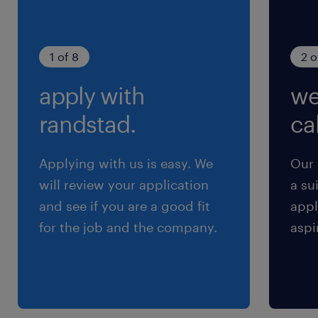
Habilidades: Perfil proativo, perfil de
liderança para treinamentos e rigor técnico
1 of 8
2 o
operacional.
apply with
we
Principais Responsabilidades
randstad.
cal
Integração e Treinamento: Realizar a
Applying with us is easy. We
Our 
integração de novos colaboradores e
will review your application
a su
terceiros, garantindo o alinhamento com as
and see if you are a good fit
appl
normas internas da JDE.
for the job and the company.
aspi
Gestão de Terceiros: Acompanhamento em
campo e orientação técnica constante para
prestadores de serviço.