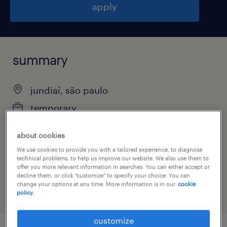
apply
summary
jundiaí, são paulo
temporary
about cookies
We use cookies to provide you with a tailored experience, to diagnose
job category
technical problems, to help us improve our website. We also use them to
offer you more relevant information in searches. You can either accept or
warehousing & distribution
decline them, or click "customize" to specify your choice. You can
change your options at any time. More information is in our
cookie
policy.
customize