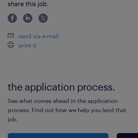
Benefícios: Assistência Médica e
share this job.
Odontológica, Seguro de vida, VT, refeitório
no local.
Requisitos Técnicos
send via e-mail
print it
Formação: Curso Técnico em Segurança do
Trabalho com registro ativo.
Experiência: Vivência consolidada em
the application process.
ambiente industrial (preferencialmente nos
segmentos alimentício, farmacêutico ou
See what comes ahead in the application
cosmético).
process. Find out how we help you land that
job.
Conhecimentos em NRs: Domínio das normas
NR-06, NR-12, NR-33 e NR-35 .