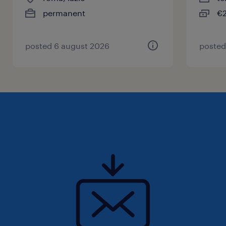
permanent
€2
posted 6 august 2026
posted