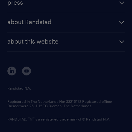
press
results and reports
randstad operational
press releases
randstad share
randstad professional
about Randstad
news and events
investor contacts
randstad enterprise
company profile
future of work
randstad digital
about this website
sustainability
tech suite
disclaimer
equity, diversity, inclusion and belonging
contact us
corporate governance
randstad innovation fund
country websites
Randstad N.V.
contact us
Registered in The Netherlands No: 33216172 Registered office:
Diemermere 25, 1112 TC Diemen, The Netherlands.
RANDSTAD,
is a registered trademark of © Randstad N.V.