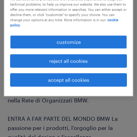
technical problems, to help us improve our website. We also use them to
job details
offer you more relevant information in searches. You can either accept or
decline them, or click "customize" to specify your choice. You can
change your options at any time. More information is in our
cookie
policy.
Randstad Enterprise ricerca per conto di
BMW Italia, presso la sede del partner
customize
ufficiale Patriarca srl:
reject all cookies
TECNICO SENIOR
accept all cookies
Il ruolo del tecnico sta cambiando, vuoi fare
parte di questo cambiamento? Benvenuto
nella Rete di Organizzati BMW.
ENTRA A FAR PARTE DEL MONDO BMW La
passione per i prodotti, l'orgoglio per la