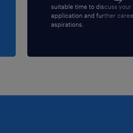
suitable time to discuss your
ă cu recrutorul Randstad.
application and further care
 fabricii pentru a vedea
aspirations.
e directă.
urile persoanelor
ni UE.)