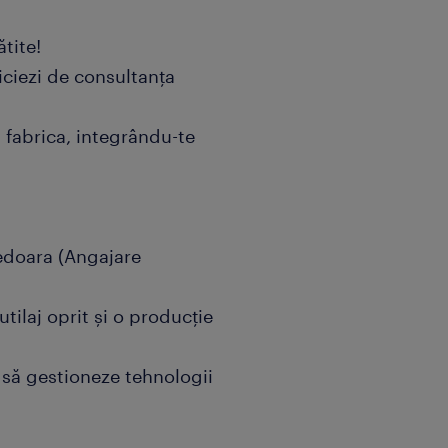
ătite!
ficiezi de consultanța
fabrica, integrându-te
edoara (Angajare
utilaj oprit și o producție
 să gestioneze tehnologii