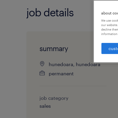
job details
about co
We use cooki
our website.
decline them
information 
summary
cust
hunedoara, hunedoara
permanent
job category
sales