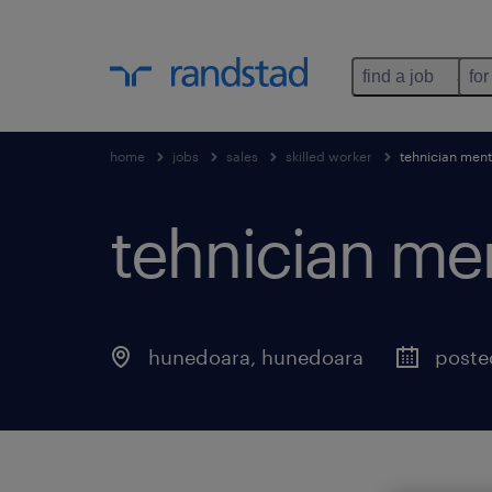
find a job
for
home
jobs
sales
skilled worker
tehnician men
tehnician me
hunedoara
,
hunedoara
poste