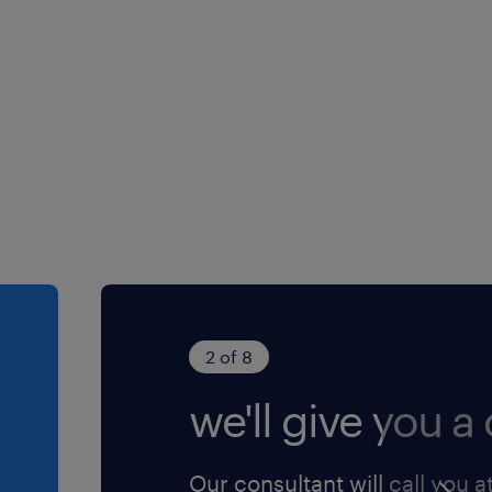
eu profil tehnic, Școală
ținere industrială (mix de
 rezolva probleme
e și dorință de a obține
2 of 8
we'll give you a c
ria tehnică?
Our consultant will call you a
da prin cei 3 pași simpli: