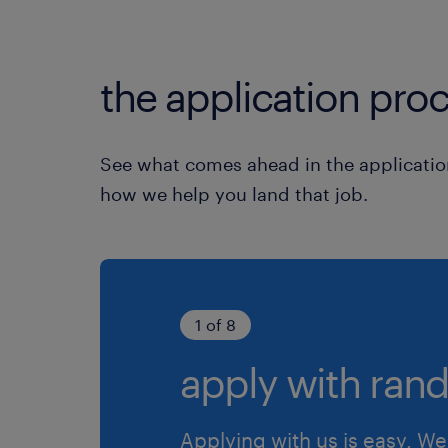
the application proc
See what comes ahead in the applicatio
how we help you land that job.
1 of 8
apply with rand
Applying with us is easy. We 