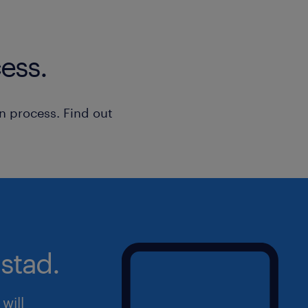
a echipamentelor.
🔍 Profilul ideal:
● Educație: Studii de specialitate (Lic
ess.
profesională sau de Maiștri).
● Expertiză: Experiență solidă în între
n process. Find out
cunoștințe mecanice și
electrice).
● Gândire Analitică: Capacitate de a
complexe sub presiune și spirit de
inițiativă.
● Atitudine: Adaptabilitate, seriozitat
rezultate durabile.
stad.
🚀 Ești gata să îți demonstrezi măiest
will
Aplică acum! Echipa noastră te va ghi