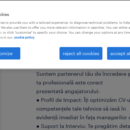
okies
es to provide you with a tailored experience, to diagnose technical problems, to hel
 We also use them to offer you more relevant information in searches. You can either 
, or click "customize" to specify your choice. You can change your options at any tim
is in our
cookie policy.
omize
reject all cookies
accept al
Offer
De ce să colaborezi cu Randstad? 🤝
Suntem partenerul tău de încredere ș
ta profesională este corect
prezentată angajatorului:
● Profil de Impact: Îți optimizăm CV-ul
competențele tale tehnice să iasă în
evidență imediat în fața managerilor 
● Suport la Interviu: Te pregătim detal