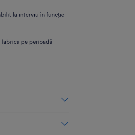
bilit la interviu în funcție
 fabrica pe perioadă
determinată.
i până vineri (weekend-uri
u grupuri de minim 3 colegi
-30 min), fără birocrație
ence