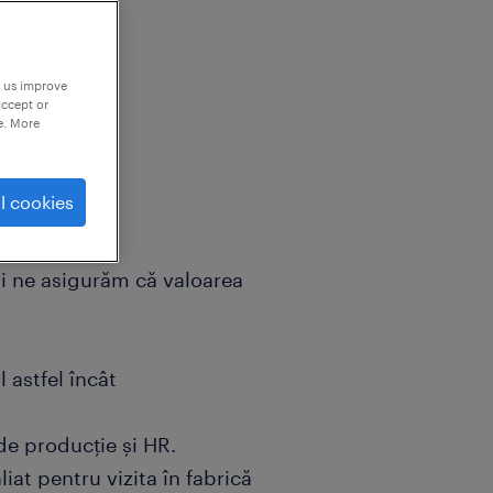
p us improve
accept or
e. More
l cookies
i ne asigurăm că valoarea
 astfel încât
de producție și HR.
iat pentru vizita în fabrică