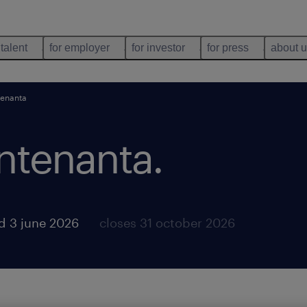
 talent
for employer
for investor
for press
about 
tenanta
ntenanta
.
d 3 june 2026
closes 31 october 2026