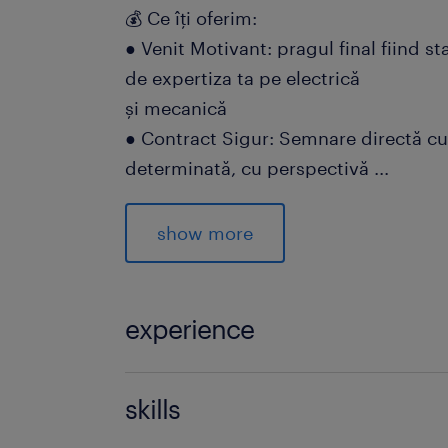
💰 Ce îți oferim:
● Venit Motivant: pragul final fiind sta
de expertiza ta pe electrică
și mecanică
● Contract Sigur: Semnare directă cu
determinată, cu perspectivă
...
sigură de prelungire pe perioadă ne
● Program Stabil: 3 schimburi, de lun
show more
libere).
● Transport Facilitat: Asigurat pentr
din aceeași zonă.
experience
● Recrutare Rapidă: Interviu scurt (20
inutilă și cu feedback
3-5 ani experiență // 3-5 years experi
skills
prompt.
⚙️ Rolul tău în echipă: