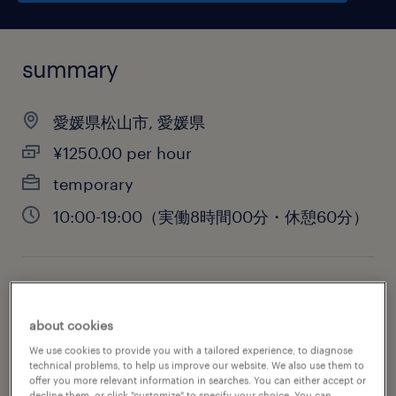
summary
愛媛県松山市, 愛媛県
¥1250.00 per hour
temporary
10:00-19:00（実働8時間00分・休憩60分）
job category
sales
about cookies
We use cookies to provide you with a tailored experience, to diagnose
technical problems, to help us improve our website. We also use them to
offer you more relevant information in searches. You can either accept or
decline them, or click "customize" to specify your choice. You can