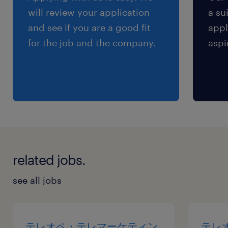
will review your application
a su
and see if you are a good fit
appl
for the job and the company.
aspi
related jobs.
see all jobs
テレオペ・テレマーケティン
テレ