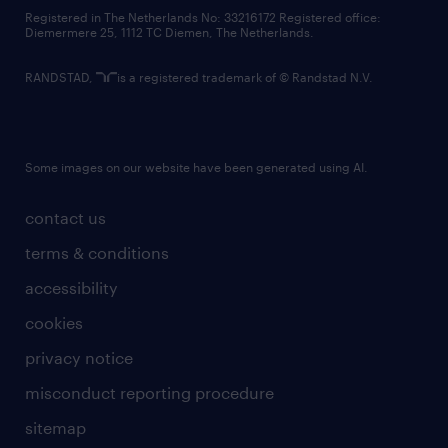
contact us
Registered in The Netherlands No: 33216172 Registered office:
Diemermere 25, 1112 TC Diemen, The Netherlands.
RANDSTAD,
is a registered trademark of © Randstad N.V.
Some images on our website have been generated using AI.
contact us
terms & conditions
accessibility
cookies
privacy notice
misconduct reporting procedure
sitemap