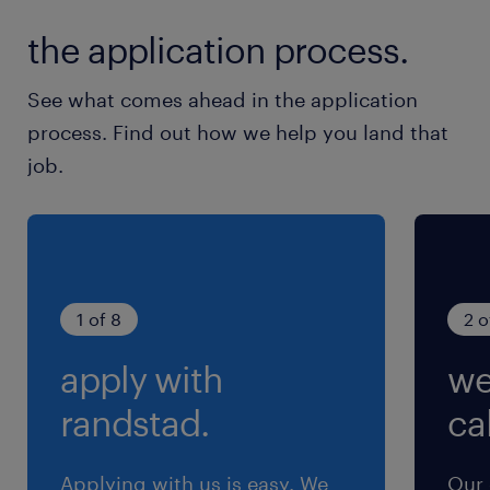
JR線／松山(愛媛県)駅（車10分）
the application process.
伊予鉄道／古町駅（車5分）
See what comes ahead in the application
休日休暇
process. Find out how we help you land that
シフト制
job.
＊月曜～土曜の週5日シフト制です♪ ＊GWや年
末年始は暦通りのお休みアリ◎
就業時間
10:00-19:00（実働8時間00分・休憩60分）
1 of 8
2 o
apply with
we
残業
＊基本は残業なし！ ＊お客様対応が長引いた時
randstad.
cal
のみ、多少の発生の可能性あり
Applying with us is easy. We
Our 