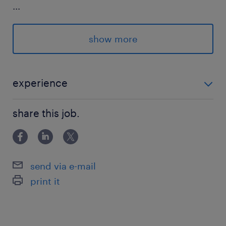
...
＜POINT★＞
show more
＊みなさんに負担がかからないよう
社員さんの程よい距離感のサポート◎
＊服装・髪色・ネイル・ヒゲは自由♪
experience
＊100円～購入できる軽食などもアリ
＼未経験さんも歓迎♪／ ◎接客など、お客様の対応経験
share this job.
がある方や、コールセンター経験者、大歓迎♪ ◎パソコ
派遣先の特徴
ンで文字入力ができればOK！
コンタクトセンターの運営、カスタマーサポート
業務代行を行う企業様です。今回は3名同時募集
send via e-mail
なので採用率もUP♪
print it
最寄駅
伊予鉄道／本町六丁目駅（車4分）