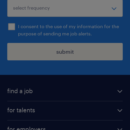
I consent to the use of my information for the
purpose of sending me job alerts.
submit
find a job
all jobs
for talents
career advice
operational career
careers at Randstad
for employers