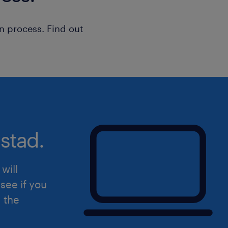
n process. Find out
stad.
will
see if you
d the