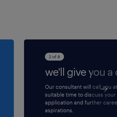
2 of 8
we'll give you a c
Our consultant will call you a
suitable time to discuss your
application and further care
aspirations.