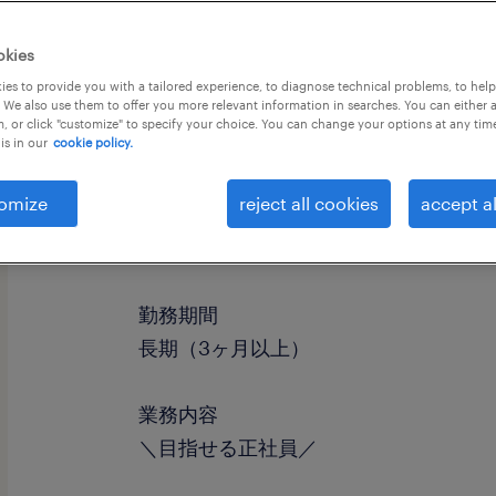
okies
es to provide you with a tailored experience, to diagnose technical problems, to hel
 We also use them to offer you more relevant information in searches. You can either 
, or click "customize" to specify your choice. You can change your options at any tim
is in our
cookie policy.
omize
reject all cookies
accept al
職種
テレオペ・テレマーケティング・コー
勤務期間
長期（3ヶ月以上）
業務内容
＼目指せる正社員／