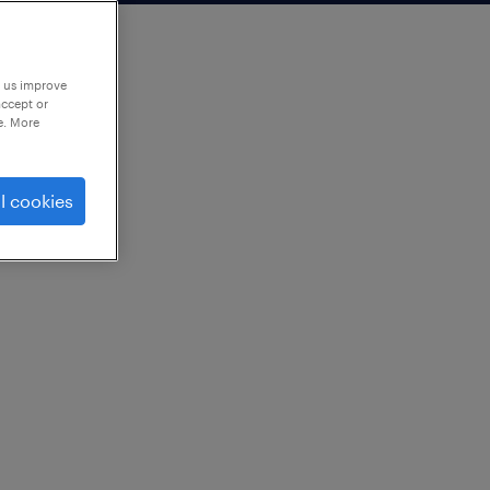
p us improve
accept or
e. More
l cookies
ルセンター