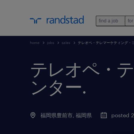
find a job
for
home
jobs
sales
テレオペ・テレマーケティング・
テレオペ・テ
ンター
.
福岡県豊前市
,
福岡県
posted 