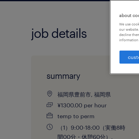
about co
We use cooki
job details
our website.
decline them
information 
cust
summary
福岡県豊前市, 福岡県
¥1300.00 per hour
temp to perm
（1）9:00-18:00（実働8時
間00分・休憩60分）,