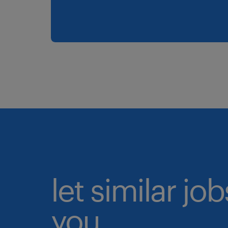
let similar jo
you