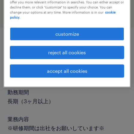
sales
offer you more relevant information in searches. You can either accept or
decline them, or click "customize" to specify your choice. You can
change your options at any time. More information is in our
cookie
policy.
customize
job details
reject all cookies
職種
accept all cookies
テレオペ・テレマーケティング・コールセンター
勤務期間
長期（3ヶ月以上）
業務内容
※研修期間は出社をお願いしています※