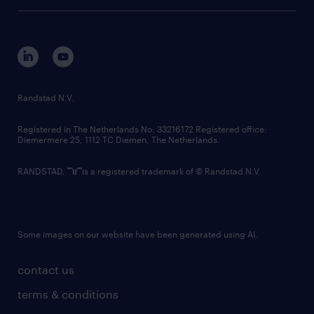
tech suite
disclaimer
equity, diversity, inclusion and belonging
contact us
corporate governance
randstad innovation fund
country websites
Randstad N.V.
contact us
Registered in The Netherlands No: 33216172 Registered office:
Diemermere 25, 1112 TC Diemen, The Netherlands.
RANDSTAD,
is a registered trademark of © Randstad N.V.
Some images on our website have been generated using AI.
contact us
terms & conditions