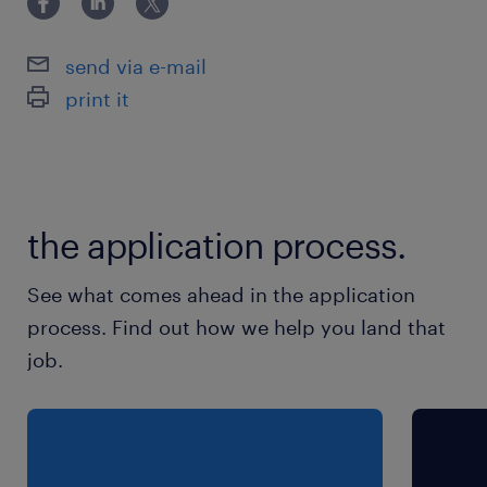
最寄駅
日豊本線／宮崎駅（徒歩1分）
send via e-mail
日豊本線／宮崎神宮駅（車10分）
print it
日豊本線／南宮崎駅（車10分）
休日休暇
シフト制
the application process.
シフト勤務が可能な方♪
See what comes ahead in the application
就業時間
process. Find out how we help you land that
（1）6:00-15:00（実働8時間00分・休憩60分）
job.
（2）9:00-18:00（実働8時間00分・休憩60分）
（3）16:00-1:00（実働8時間00分・休憩60分）
（4）0:00-9:00（実働8時間00分・休憩60分）
※全てのシフトに対応できる方