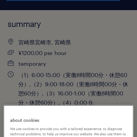
summary
宮崎県宮崎市, 宮崎県
¥1200.00 per hour
temporary
（1）6:00-15:00（実働8時間00分・休憩60
分）,（2）9:00-18:00（実働8時間00分・休
憩60分）,（3）16:00-1:00（実働8時間00
分・休憩60分）,（4）0:00-9:
about cookies
We use cookies to provide you with a tailored experience, to diagnose
job category
technical problems, to help us improve our website. We also use them to