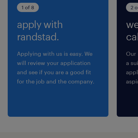
1 of 8
2 o
残業
apply with
we
月8時間程度
randstad.
cal
交通費
※当社規定あり
Applying with us is easy. We
Our 
will review your application
a su
and see if you are a good fit
appl
for the job and the company.
aspi