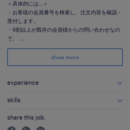
＜具体的には…＞
・お客様の会員番号を検索し、注文内容を確認・
受付します。
・8割以上が既存の会員様からの問い合わせなの
で、
...
顔見知りの方とお話しするように、スムーズな
やり取りができますよ。
show more
========
詳細はお問い合わせください♪
experience
＊コールセンターやテレビショッピング注文受付の経
派遣先の特徴
skills
験がある方尚可
＊研修後在宅勤務のお仕事♪
・タッチタイピングが出来る方
＊通勤がないので楽々♪
share this job.
・お客様と話ながら入力や検索、画面遷移などのマル
チタスクなお仕事の経験がある方