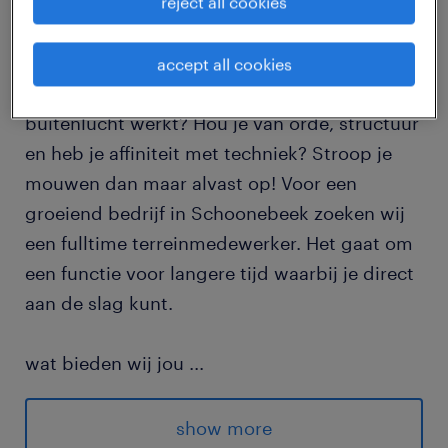
reject all cookies
job details
accept all cookies
Ben jij een echte aanpakker die het liefst in de
buitenlucht werkt? Hou je van orde, structuur
en heb je affiniteit met techniek? Stroop je
mouwen dan maar alvast op! Voor een
groeiend bedrijf in Schoonebeek zoeken wij
een fulltime terreinmedewerker. Het gaat om
een functie voor langere tijd waarbij je direct
aan de slag kunt.
wat bieden wij jou
...
Bruto uurloon vanaf € 18,95
show more
Kans op vast contract