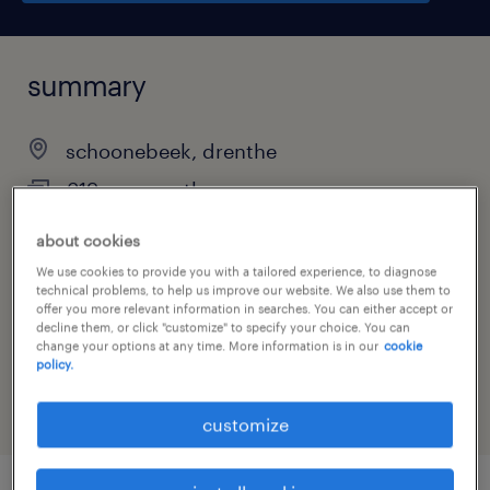
summary
schoonebeek, drenthe
€19 per month
permanent
about cookies
We use cookies to provide you with a tailored experience, to diagnose
technical problems, to help us improve our website. We also use them to
offer you more relevant information in searches. You can either accept or
job category
decline them, or click "customize" to specify your choice. You can
change your options at any time. More information is in our
cookie
construction, trades & mining
policy.
customize