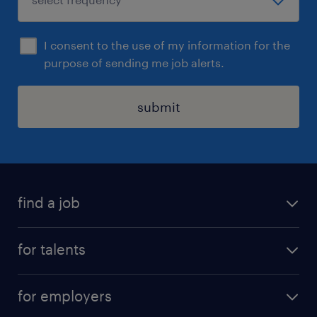
I consent to the use of my information for the
purpose of sending me job alerts.
submit
find a job
all jobs
for talents
career advice
operational career
careers at Randstad
for employers
professional career