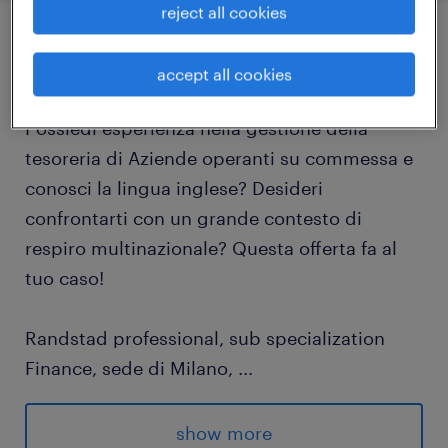
reject all cookies
job details
accept all cookies
Possiedi esperienza nella gestione della
tesoreria di Aziende operanti su commessa e
conosci la lingua inglese? Desideri
confrontarti con un grande contesto di
respiro multinazionale? Questa offerta fa al
tuo caso!
Randstad professional, sub specialization
Finance, sede di Milano,
...
per realtà di respiro multinazionale operante
nel settore metalmeccanico strutturata per
show more