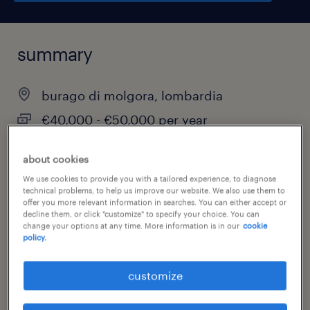
summary
burago di molgora, lombardia
€40,000 - €50,000 per year
permanent
about cookies
full-time
We use cookies to provide you with a tailored experience, to diagnose
technical problems, to help us improve our website. We also use them to
offer you more relevant information in searches. You can either accept or
decline them, or click "customize" to specify your choice. You can
change your options at any time. More information is in our
cookie
job category
policy.
finance & economics
customize