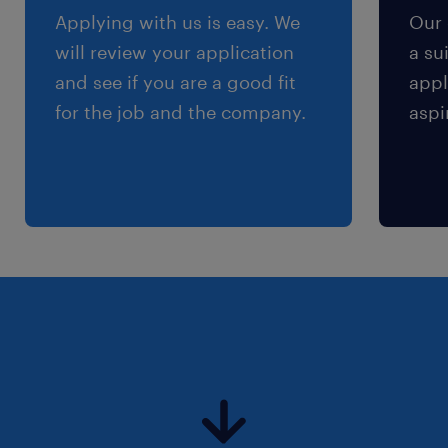
Applying with us is easy. We
Our 
will review your application
a su
and see if you are a good fit
appl
for the job and the company.
aspi