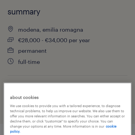
summary
modena, emilia romagna
€28,000 - €34,000 per year
permanent
full-time
job category
about cookies
engineering
We use cookies to provide you with a tailored experience, to diagnose
technical problems, to help us improve our website. We also use them to
offer you more relevant information in searches. You can either accept or
decline them, or click "customize" to specify your choice. You can
change your options at any time. More information is in our
cookie
policy.