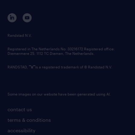
disclaimer
equity, diversity, inclusion and belonging
contact us
corporate governance
randstad innovation fund
country websites
Randstad N.V.
contact us
Registered in The Netherlands No: 33216172 Registered office:
Diemermere 25, 1112 TC Diemen, The Netherlands.
RANDSTAD,
is a registered trademark of © Randstad N.V.
Some images on our website have been generated using AI.
contact us
terms & conditions
accessibility