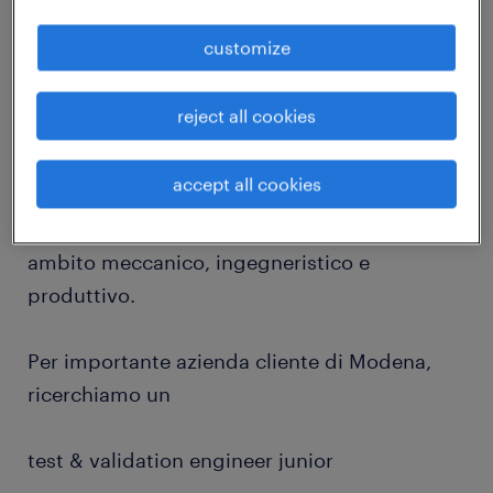
job details
customize
reject all cookies
Randstad Technical Talent Selection è la
accept all cookies
specialty che si occupa di Ricerca &
Selezione di professionisti qualificati in
ambito meccanico, ingegneristico e
produttivo.
Per importante azienda cliente di Modena,
ricerchiamo un
test & validation engineer junior