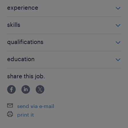
experience
1-3 év / 1-3 years
skills
3 shifts
qualifications
3 műszak
'Nem igényel speciális végzettséget'
education
gépkezelés
'No special qualification required'
Általános iskolai végzettség / Primary school
share this job.
send via e-mail
print it