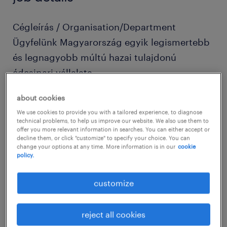
Cégleírás / Organisation/Department
Ügyfelünk Magyarország egyik legismertebb
és legnagyobb múltú hazai tulajdonú
édesipari vállalata.
about cookies
Pozíció leírása / Job description
We use cookies to provide you with a tailored experience, to diagnose
tésztagyúrási program beállítása
technical problems, to help us improve our website. We also use them to
offer you more relevant information in searches. You can either accept or
alapanyagok behívása receptúra alapján
decline them, or click "customize" to specify your choice. You can
change your options at any time. More information is in our
cookie
policy.
gyártás során használt gépek és
berendezések üzemeltetése, tisztán
customize
tartása
mérési műveletek elvégzése: a felhasznált
reject all cookies
és visszavett (megmaradt) alapanyag