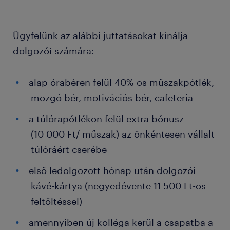
Ügyfelünk az alábbi juttatásokat kínálja
dolgozói számára:
alap órabéren felül 40%-os műszakpótlék,
mozgó bér, motivációs bér, cafeteria
a túlórapótlékon felül extra bónusz
(10 000 Ft/ műszak) az önkéntesen vállalt
túlóráért cserébe
első ledolgozott hónap után dolgozói
kávé-kártya (negyedévente 11 500 Ft-os
feltöltéssel)
amennyiben új kolléga kerül a csapatba a