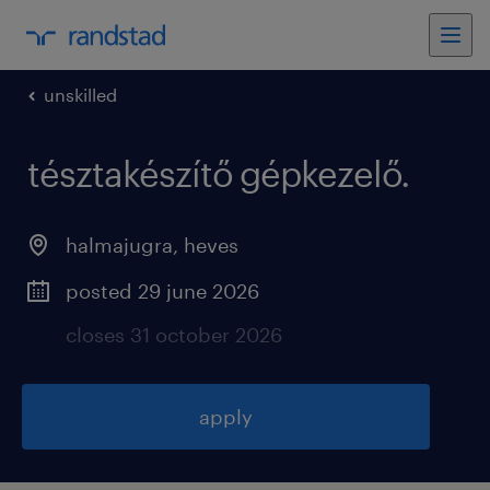
unskilled
tésztakészítő gépkezelő
.
halmajugra
,
heves
posted 29 june 2026
closes 31 october 2026
apply