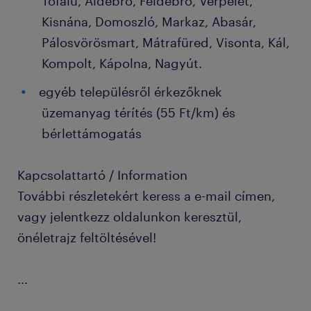
Tófalu, Aldebrő, Feldebrő, Verpelét,
Kisnána, Domoszló, Markaz, Abasár,
Pálosvörösmart, Mátrafüred, Visonta, Kál,
Kompolt, Kápolna, Nagyút.
egyéb településről érkezőknek
üzemanyag térítés (55 Ft/km) és
bérlettámogatás
Kapcsolattartó / Information
További részletekért keress a e-mail címen,
vagy jelentkezz oldalunkon keresztül,
önéletrajz feltöltésével!
...