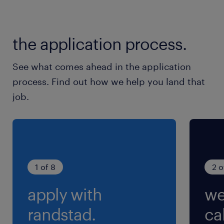
the application process.
See what comes ahead in the application
process. Find out how we help you land that
job.
1 of 8
2 o
apply with
we
randstad.
cal