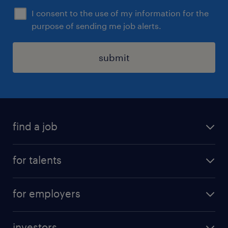
I consent to the use of my information for the
purpose of sending me job alerts.
submit
find a job
all jobs
for talents
career advice
operational career
careers at Randstad
for employers
professional career
staffing solutions
digital career
investors