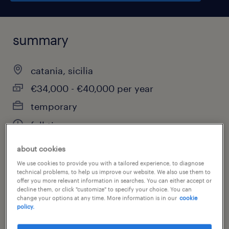
summary
catania, sicilia
€34,000 - €40,000 per year
temporary
full-time
about cookies
We use cookies to provide you with a tailored experience, to diagnose
job category
technical problems, to help us improve our website. We also use them to
offer you more relevant information in searches. You can either accept or
engineering
decline them, or click "customize" to specify your choice. You can
change your options at any time. More information is in our
cookie
policy.