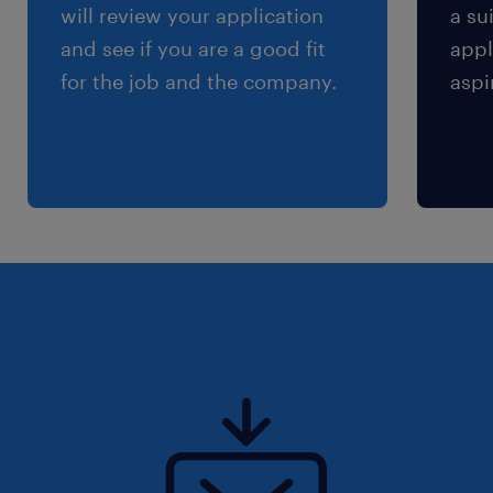
will review your application
a su
and see if you are a good fit
appl
for the job and the company.
aspi