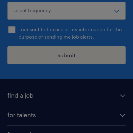
I consent to the use of my information for the
purpose of sending me job alerts.
submit
find a job
all jobs
for talents
career advice
operational career
careers at Randstad