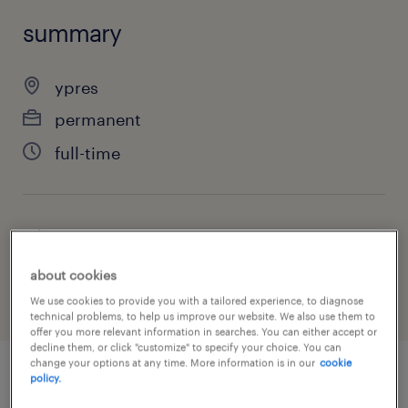
summary
ypres
permanent
full-time
job category
warehousing & distribution
about cookies
We use cookies to provide you with a tailored experience, to diagnose
technical problems, to help us improve our website. We also use them to
offer you more relevant information in searches. You can either accept or
decline them, or click "customize" to specify your choice. You can
change your options at any time. More information is in our
cookie
policy.
job details