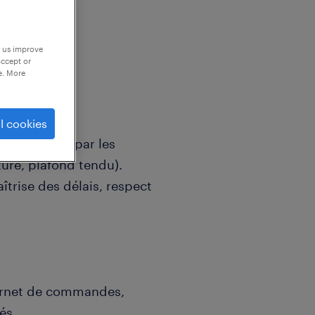
p us improve
accept or
e. More
l cookies
aux réalisés par les
ture, plafond tendu).
aîtrise des délais, respect
.
 carnet de commandes,
és.