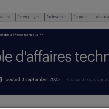
 talent
for employer
for investor
for press
about 
nsable d'affaires technique (f/h)
e d'affaires techn
posted 3 september 2025
closes 31 october 2