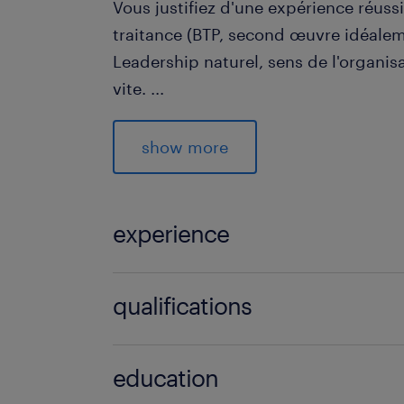
Vous justifiez d'une expérience réuss
traitance (BTP, second œuvre idéalem
Leadership naturel, sens de l'organis
vite.
...
Aisance relationnelle, rigueur adminis
Maîtrise des outils bureautiques et 
show more
Avantages :
experience
Véhicule de fonction
CSE
5 année(s)
qualifications
Mutuelle
Tickets restaurant
Ordinateur et téléphone professionne
Conducteur de travaux (travaux pu
education