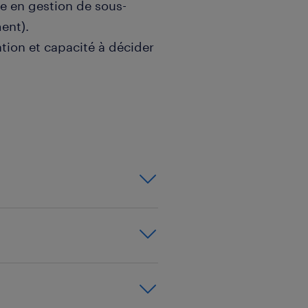
ie en gestion de sous-
ent).
ation et capacité à décider
trative et goût du terrain.
des systèmes de gestion.
ls
blics) (F/H)