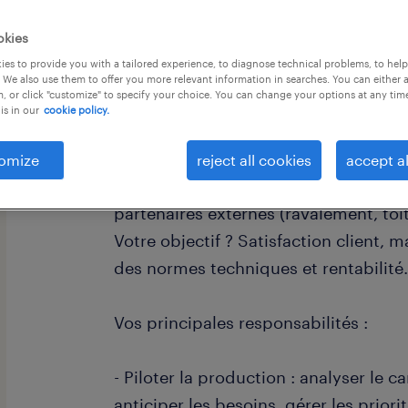
okies
es to provide you with a tailored experience, to diagnose technical problems, to hel
 We also use them to offer you more relevant information in searches. You can either 
, or click "customize" to specify your choice. You can change your options at any tim
is in our
cookie policy.
descriptif du poste
omize
reject all cookies
accept al
Vous assurez la coordination des trav
partenaires externes (ravalement, toi
Votre objectif ? Satisfaction client, m
des normes techniques et rentabilité
Vos principales responsabilités :
- Piloter la production : analyser le
anticiper les besoins, gérer les priorit