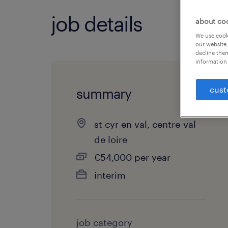
job details
about co
We use cooki
our website.
decline them
information 
cust
summary
st cyr en val, centre-val
de loire
€54,000 per year
interim
job category