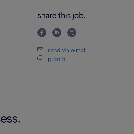
à propos de notre client
BAC+2
share this job.
Nous recherchons pour le compte de n
Responsable d'affaires technique (F/
send via e-mail
print it
ess.