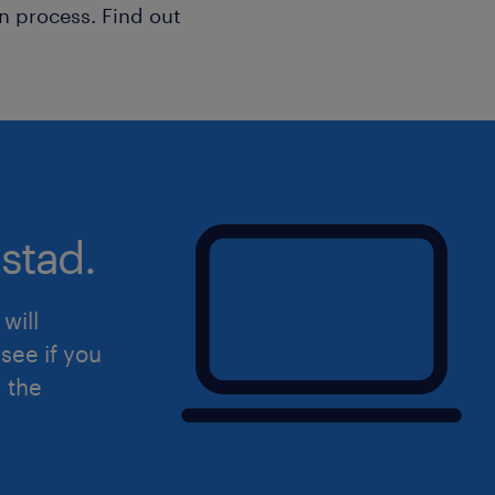
n process. Find out
stad.
will
see if you
d the