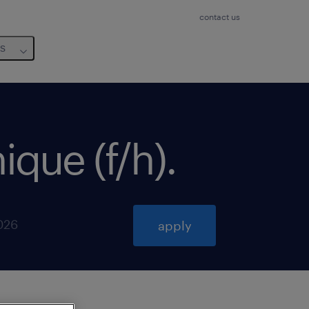
contact us
us
ique (f/h)
.
026
apply