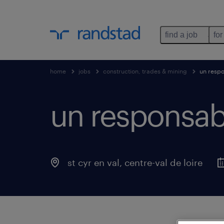
find a job
for
home
jobs
construction, trades & mining
un respo
un responsabl
st cyr en val
,
centre-val de loire