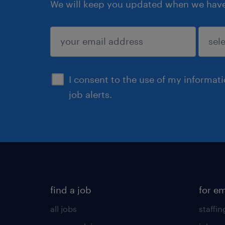
We will keep you updated when we have 
submit
I consent to the use of my informat
job alerts.
find a job
for e
all jobs
staffin