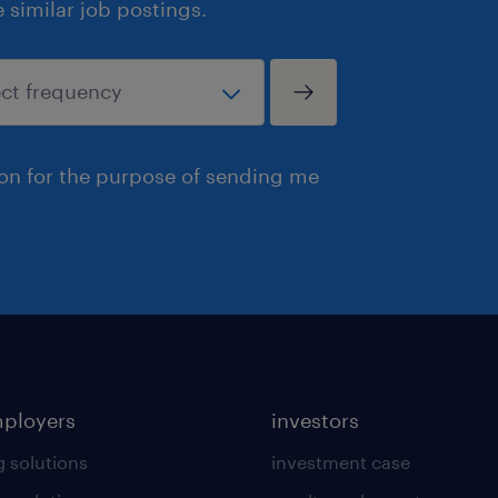
similar job postings.
ion for the purpose of sending me
mployers
investors
g solutions
investment case