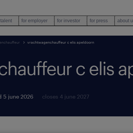
 talent
for employer
for investor
for press
about 
enchauffeur
vrachtwagenchauffeur c elis apeldoorn
hauffeur c elis a
d 5 june 2026
closes 4 june 2027