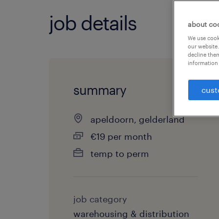
job details
about co
We use cooki
our website.
decline them
information 
summary
cust
apeldoorn, gelderland
€19 per month
temp to perm
job category
warehousing & distribution