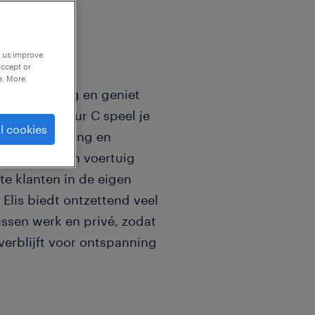
p us improve
accept or
e. More
aan op de weg en geniet
wagenchauffeur C speel je
l cookies
 bedrijfskleding en
htig en modern voertuig
te klanten in de eigen
j Elis biedt ontzettend veel
ussen werk en privé, zodat
overblijft voor ontspanning