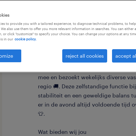
okies
es to provide you with a tailored experience, to diagnose technical problems, to hel
 We also use them to offer you more relevant information in searches. You can either 
, or click "customize" to specify your choice. You can change your options at any tim
is in our
cookie policy.
Start direct met een afwisselende b
van hele fijne werktijden. Als vracht
omize
reject all cookies
accept al
een onmisbare rol in de logistiek van
hygiëneartikelen. Je krijgt een prac
mee en bezoekt wekelijks diverse vas
regio 🚚. Deze zelfstandige functie bi
stabiliteit en een geweldige balans t
er in de avond altijd voldoende tijd 
👕.
Wat bieden wij jou