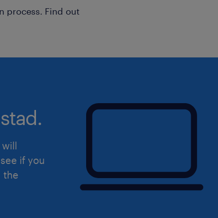
cabine in! Haal het maximale werkplezi
n process. Find out
solliciteer direct!
Ik neem binnen 24 uur contact met je
Uiteraard staat deze vacature open v
hierin herkent.
stad.
will
see if you
d the