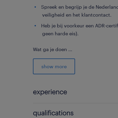
Spreek en begrijp je de Nederlan
veiligheid en het klantcontact.
Heb je bij voorkeur een ADR-certif
geen harde eis).
Wat ga je doen
...
De werkdag begint op de vestiging m
wagen. Je rijdt als vrachtwagenchauf
show more
vaste klanten in de regio 🚚. Bij de b
werkkleding en droogloopmatten af. 
was weer netjes mee terug naar het de
experience
werk, want je bent veel aan het lopen e
maak je gezellig een praatje met de 
Vrachtwagenchauffeur C Elis Apeldo
qualifications
einde van de middag is de bak weer l