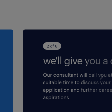
er uit elke rit en
 op!
oor iedereen die zich
2 of 8
we'll give you a c
Our consultant will call you a
suitable time to discuss your
application and further care
aspirations.