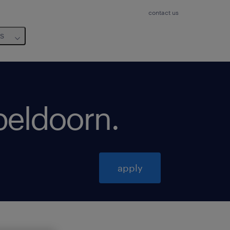
contact us
us
peldoorn
.
apply