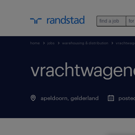
find a job
for
home
jobs
warehousing & distribution
vrachtwag
vrachtwagenc
apeldoorn
,
gelderland
poste