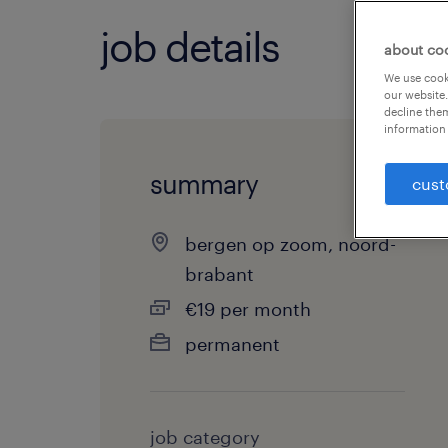
job details
about co
We use cooki
our website.
decline them
information 
summary
cust
bergen op zoom, noord-
brabant
€19 per month
permanent
job category