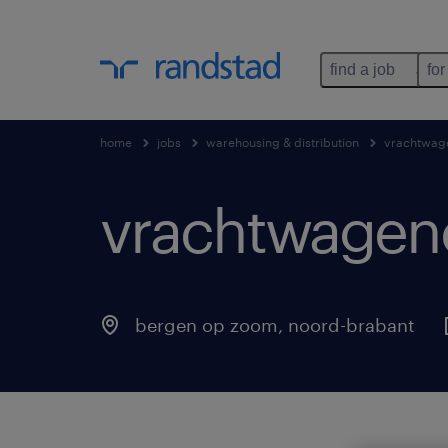
find a job
for
home
jobs
warehousing & distribution
vrachtwag
vrachtwagenc
bergen op zoom
,
noord-brabant