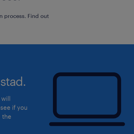
Sollicitatie
n process. Find out
Wil jij bij dit bedrijf aan de slag? Dr
vergeet niet je CV te uploaden!
Uiteraard staat deze vacature open v
hierin herkent.
stad.
will
see if you
d the