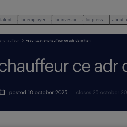
 talent
for employer
for investor
for press
about 
enchauffeur
vrachtwagenchauffeur ce adr dagritten
hauffeur ce adr d
posted 10 october 2025
closes 25 october 2