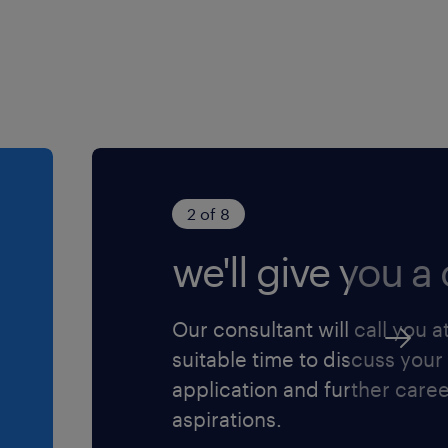
uk dan nu op solliciteren en
oor iedereen die zich
2 of 8
we'll give you a c
Our consultant will call you a
suitable time to discuss your
application and further care
aspirations.