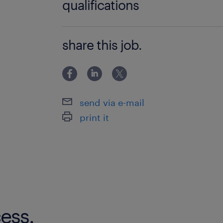
qualifications
Pendelritten naar de havens van
Geen
Vrachtwagen met zeilen
share this job.
Weekenden vrij
Waar ga je werken
Een bedrijf met een geschiedenis die 
send via e-mail
deze opdrachtgever telt iedereen. M
print it
medewerkers wereldwijd zijn ze niet 
ook een warm familiebedrijf.
Gedreven en ondernemend creëren ze 
bieden werkzekerheid en kansen, inv
hechten waarde aan jouw balans tuss
ess.