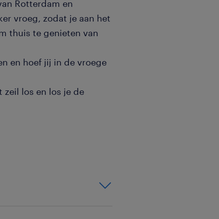
 van Rotterdam en
er vroeg, zodat je aan het
om thuis te genieten van
n en hoef jij in de vroege
zeil los en los je de
dingen, maar het komt vaak
 hebt.
 met vrijdag en je altijd
tten