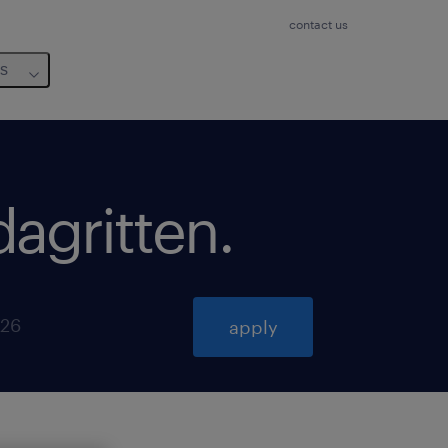
contact us
us
agritten
.
026
apply