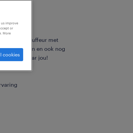
p us improve
accept or
e. More
rachtwagenchauffeur met
igen bed slapen en ook nog
l cookies
j op zoek naar jou!
rvaring