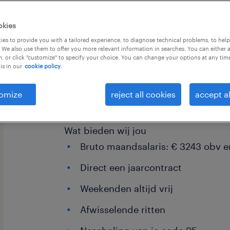
okies
es to provide you with a tailored experience, to diagnose technical problems, to hel
 We also use them to offer you more relevant information in searches. You can either 
, or click "customize" to specify your choice. You can change your options at any tim
is in our
cookie policy.
Ben jij op zoek naar een baan als v
dagritten? Elke avond lekker in je e
omize
reject all cookies
accept al
eens genoeg uren maken? Dan zijn wi
Wat bieden wij jou
Bruto maandsalaris: € 3243 obv e
Direct een jaarcontract
Weekenden altijd vrij
Afwisselende ritten