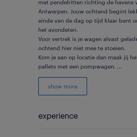
met pendelritten richting de havens
Antwerpen. Jouw ochtend begint lekk
einde van de dag op tijd klaar bent 
het avondeten.
Voor vertrek is je wagen alvast gelade
ochtend hier niet mee te stoeien.
Kom je aan op locatie dan maak jij het 
pallets met een pompwagen.
...
Je vervoert verschillende soorten la
voor dat je een ADR-certificaat nodig
show more
De werkdagen zijn van maandag tot en
vrij in de weekenden.
experience
Dagritten
Vrachtwagenchauffeur CE ADR Dagri
Op tijd thuis voor het avondeten