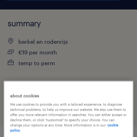
summary
berkel en rodenrijs
€19 per month
temp to perm
job category
about cookies
warehousing & distribution
We use cookies to provide you with a tailored experience, to diagnose
technical problems, to help us improve our website. We also use them to
offer you more relevant information in searches. You can either accept or
decline them, or click "customize" to specify your choice. You can
change your options at any time. More information is in our
cookie
policy.