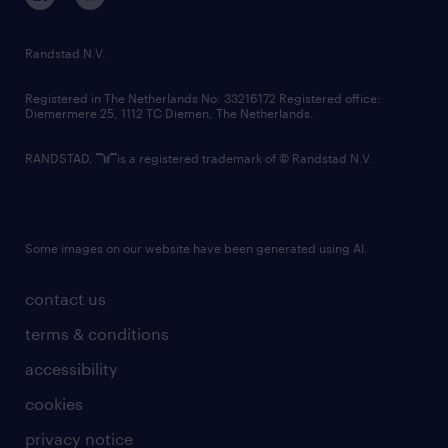
randstad innovation fund
country websites
Randstad N.V.
contact us
Registered in The Netherlands No: 33216172 Registered office:
Diemermere 25, 1112 TC Diemen, The Netherlands.
RANDSTAD,
is a registered trademark of © Randstad N.V.
Some images on our website have been generated using AI.
contact us
terms & conditions
accessibility
cookies
privacy notice