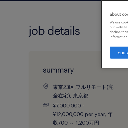
about co
We use cooki
job details
our website.
decline them
information 
cust
summary
東京23区,フルリモート(完
全在宅), 東京都
¥7,000,000 -
¥12,000,000 per year, 年
収700 ～ 1,200万円