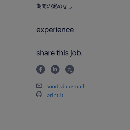
期間の定めなし
experience
■必須要件 ・アプリ等のUX/UIデザイン
share this job.
FigmaやAdobeを用いたデザイン実務
リリースや効果測定、改善の実務経験 
ル、英語ビジネスレベル ■
send via e-mail
print it