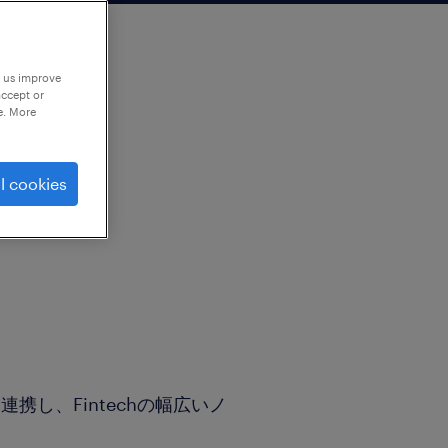
p us improve
accept or
e. More
l cookies
携し、Fintechの幅広いノ