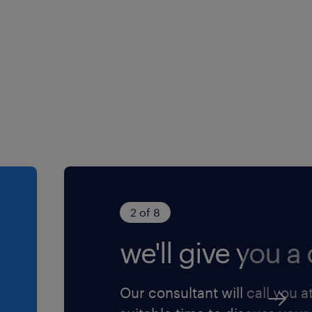
2 of 8
we'll give you a c
Our consultant will call you a