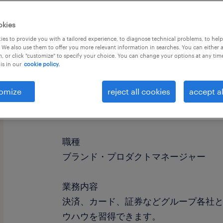
okies
es to provide you with a tailored experience, to diagnose technical problems, to hel
 We also use them to offer you more relevant information in searches. You can either 
, or click "customize" to specify your choice. You can change your options at any tim
is in our
cookie policy.
omize
reject all cookies
accept al
社名
社名非公開
職種
ブランド・プロダクトマネージャー
業務内容
決済、カード、証券などグループ各社と連
ウハウを習得できます。