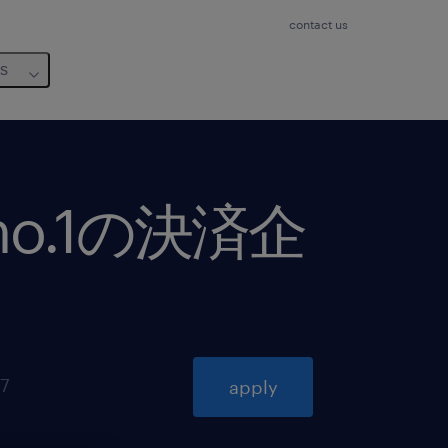
contact us
us
o.1の決済企
27
apply