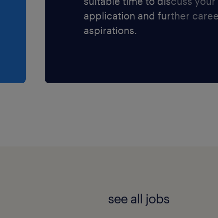
suitable time to discuss your
application and further care
aspirations.
see all jobs