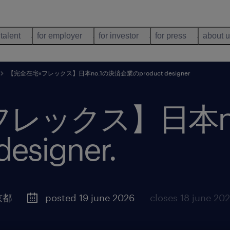
 talent
for employer
for investor
for press
about 
【完全在宅×フレックス】日本no.1の決済企業のproduct designer
フレックス】日本n
esigner
.
京都
posted 19 june 2026
closes 18 june 20