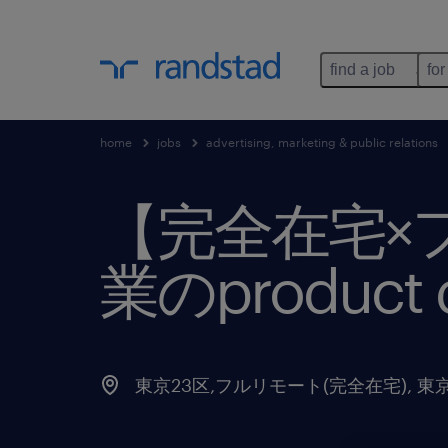
find a job
for
home
jobs
advertising, marketing & public relations
【完全在宅×
業のproduct d
東京23区,フルリモート(完全在宅)
,
東