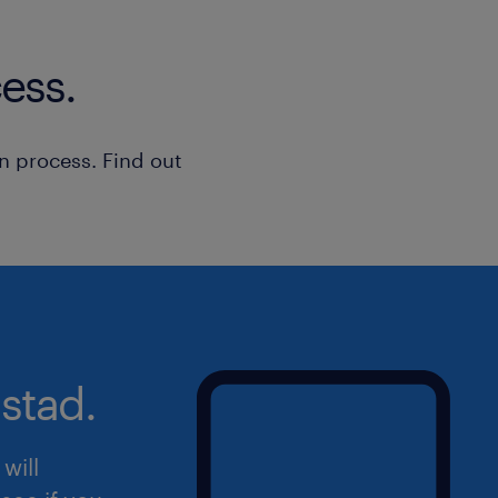
ess.
n process. Find out
stad.
will