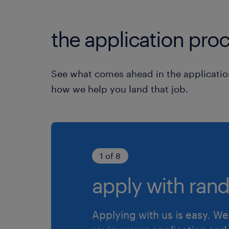
the application proc
See what comes ahead in the applicatio
how we help you land that job.
1 of 8
apply with rand
Applying with us is easy. We 