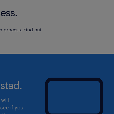
Waar de hoveniers buiten de tuinen rea
ess.
kantoor voor dat alles vlekkeloos verl
de werksfeer is informeel en nuchter
om mooie resultaten neer te zetten,
n process. Find out
werkvloer is net zo belangrijk. Het k
en je krijgt een fijne, compleet uitge
Sollicitatie
Ben jij de persoon die wij zoeken? Sol
button op deze pagina! Binnen 48 uur
eerste telefonische kennismaking.
stad.
Uiteraard staat deze vacature open v
hierin herkent.
will
see if you