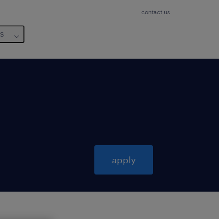
contact us
us
apply