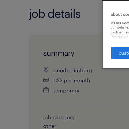
job details
about co
We use cooki
our website.
decline them
information 
summary
cust
bunde, limburg
€22 per month
temporary
job category
other