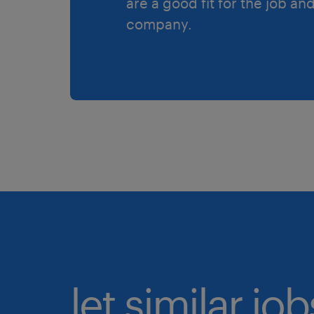
are a good fit for the job an
company.
let similar jo