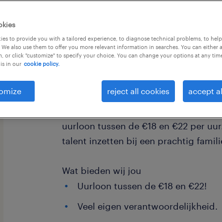
okies
es to provide you with a tailored experience, to diagnose technical problems, to hel
 We also use them to offer you more relevant information in searches. You can either 
, or click "customize" to specify your choice. You can change your options at any tim
is in our
cookie policy.
Ben jij de organisatorische duizendp
schets tot realisatie in goede banen l
omize
reject all cookies
accept al
Werkvoorbereider/ Calculator ben jij
tussen kantoor en de hoveniers buite
uurloon tussen de €18 en €22 per uur. 
talent inzetten bij een prachtig famil
Wat bieden wij jou
Uurloon tussen de €18 en €22!
Veel eigen verantwoordelijkheid.