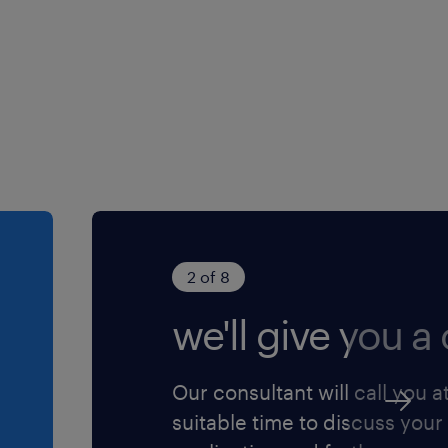
liseren, zorg jij er op
oopt. De lijnen zijn kort en
: er wordt hard gewerkt
 maar humor op de
antoor is goed bereikbaar
ruste werkplek.
liciteer direct via de
2 of 8
 bellen we je op voor een
we'll give you a c
oor iedereen die zich
Our consultant will call you a
suitable time to discuss your