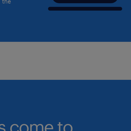
d the
bs come to