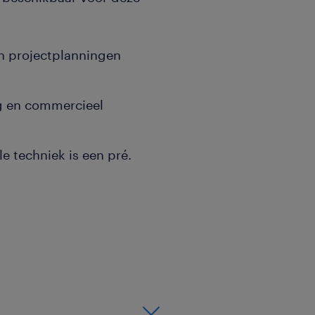
en projectplanningen
ig en commercieel
le techniek is een pré.
 jij de spil van de
nalyseren van nieuwe
j berekent nauwkeurig de
erialen, waarna je een
voor de klant. Je vraagt