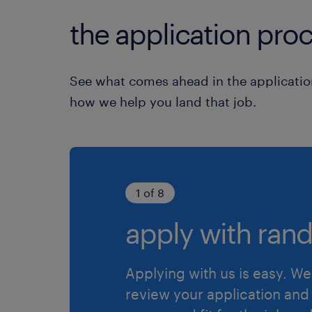
the application proc
See what comes ahead in the applicatio
how we help you land that job.
1 of 8
apply with rand
Applying with us is easy. We 
review your application and 