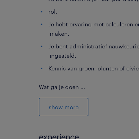
rol.
Je hebt ervaring met calculeren 
maken.
Je bent administratief nauwkeur
ingesteld.
Kennis van groen, planten of civie
Wat ga je doen
...
Als Werkvoorbereider / Calculator ben
organisatie. Je dag begint met het a
show more
digitale ontwerpen en bestekken. Ji
benodigde manuren, machines en mat
heldere, commerciële offerte opstelt 
experience