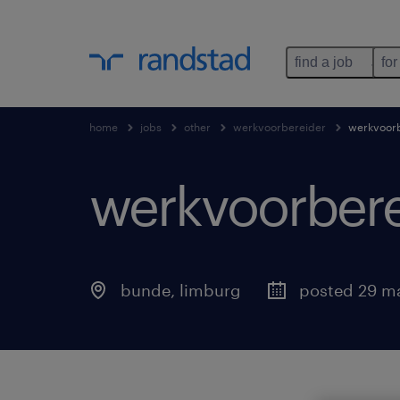
find a job
for
home
jobs
other
werkvoorbereider
werkvoorb
werkvoorbere
bunde
,
limburg
posted 29 m