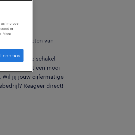
p us improve
accept or
e. More
oot die projecten van
eidt? Als
l cookies
 de onmisbare schakel
n. Je verdient een mooi
Wil jij jouw cijfermatige
iebedrijf? Reageer direct!