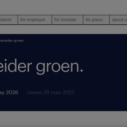
 talent
for employer
for investor
for press
about 
ereider groen
ider groen
.
ay 2026
closes 28 may 2027