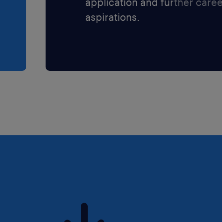
application and further care
aspirations.