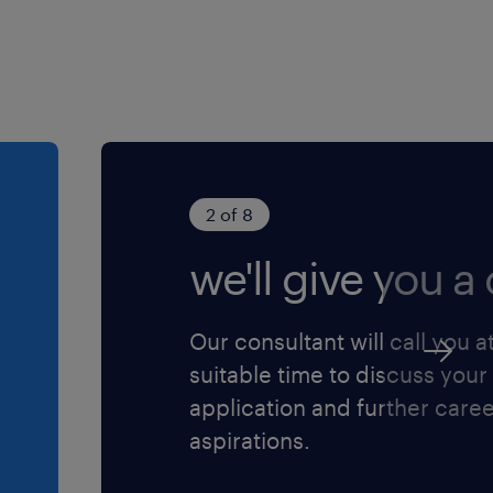
financiële
 en schrikt er
r en de controle
oordelijkheid te
t stressbestendig
snel veranderende
2 of 8
n flexibel
we'll give you a c
jdens het weekend
Our consultant will call you a
suitable time to discuss your
application and further care
aspirations.