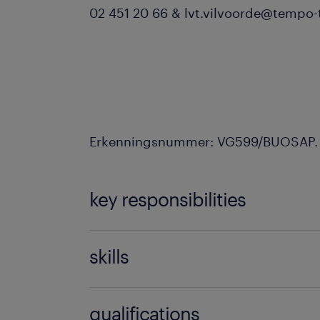
02 451 20 66 & lvt.vilvoorde@tempo
Erkenningsnummer: VG599/BUOSAP.
key responsibilities
Je stuurt het team aan, organisee
skills
taken en waakt over de naleving
en veiligheidsprocedures.
Nederlands
qualifications
Je draagt als Shopmanager de