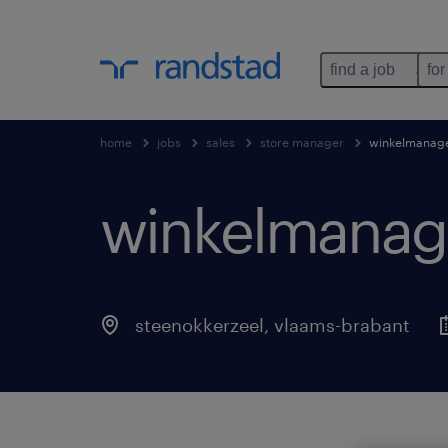
find a job
for
home
jobs
sales
store manager
winkelmanag
winkelmanag
steenokkerzeel
,
vlaams-brabant