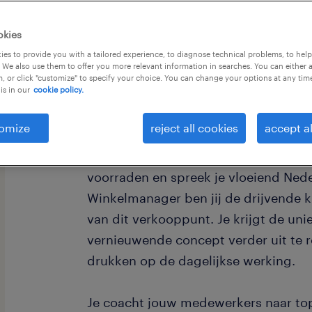
okies
es to provide you with a tailored experience, to diagnose technical problems, to hel
 We also use them to offer you more relevant information in searches. You can either 
, or click "customize" to specify your choice. You can change your options at any tim
is in our
cookie policy.
We zoeken een tweetalige Shopmanag
Zaventem. Bij Esso Shop stap je binn
omize
reject all cookies
accept al
wereld waar retail en een verse bro
ervaren Shopmanager stuur je een te
voorraden en spreek je vloeiend Nede
Winkelmanager ben jij de drijvende k
van dit verkooppunt. Je krijgt de un
vernieuwende concept verder uit te r
drukken op de dagelijkse werking.
Je coacht jouw medewerkers naar top