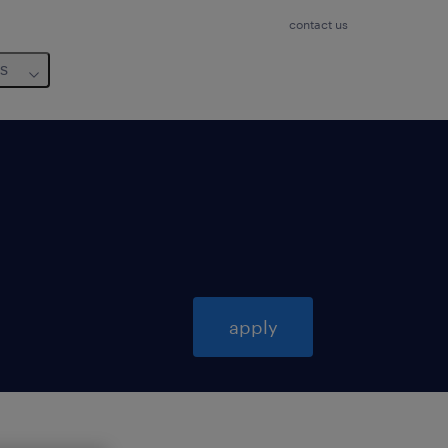
contact us
us
apply