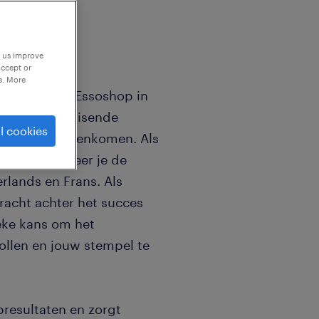
p us improve
accept or
e. More
er voor de Essoshop in
en in een bruisende
l cookies
odjeszaak samenkomen. Als
am aan, beheer je de
rlands en Frans. Als
racht achter het succes
ieke kans om het
ollen en jouw stempel te
resultaten en zorgt