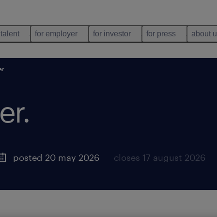
 talent
for employer
for investor
for press
about 
er
er
.
posted 20 may 2026
closes 17 august 2026