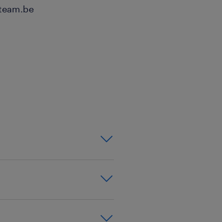
-team.be
rt de dagelijkse
 van de hygiëne-