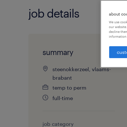
job details
about co
We use cooki
our website.
decline them
information 
summary
cust
steenokkerzeel, vlaams-
brabant
temp to perm
full-time
job category